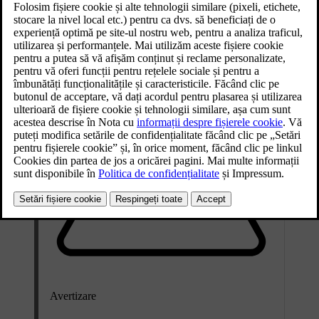
Actualizat 02.07.2025
Mașina dvs. vă va anunța dacă detectează un bec defect.
Avertizare