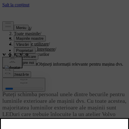
Asistență
/
Toate mașinile
/
EX40 2026
/
Manual de utilizare
/
Îngrijire și întreținere
/
Înlocuirea becurilor
Suport personalizat
Obțineți informații relevante pentru mașina dvs.
Conectează-te
Înlocuirea becurilor
Puteți schimba personal unele dintre becurile pentru
luminile exterioare ale mașinii dvs. Cu toate acestea,
majoritatea luminilor exterioare ale mașinii sunt
LEDuri care trebuie înlocuite la un atelier Volvo
autorizat.