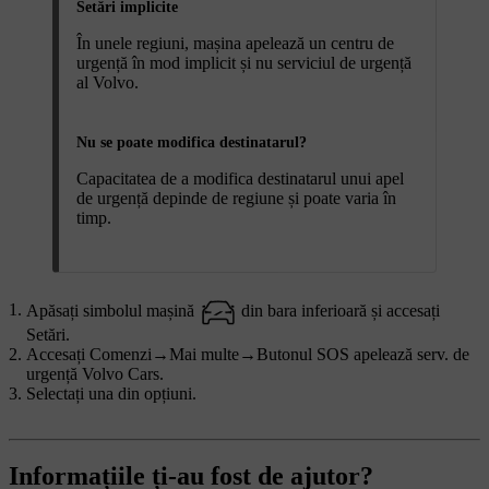
Setări implicite
În unele regiuni, mașina apelează un centru de
urgență în mod implicit și nu serviciul de urgență
al Volvo.
Nu se poate modifica destinatarul?
Capacitatea de a modifica destinatarul unui apel
de urgență depinde de regiune și poate varia în
timp.
Apăsați simbolul mașină
din bara inferioară și accesați
Setări
.
Accesați
Comenzi
→
Mai multe
→
Butonul SOS apelează serv. de
urgență Volvo Cars
.
Selectați una din opțiuni.
Informațiile ți-au fost de ajutor?