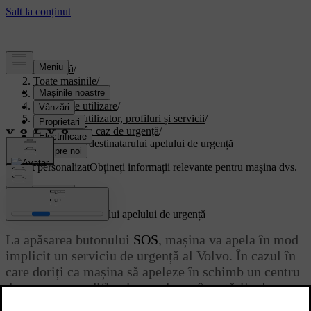
Asistență
/
Toate mașinile
/
EX40 2027
/
Manual de utilizare
/
Conturi de utilizator, profiluri și servicii
/
Asistență în caz de urgență
/
Modificarea destinatarului apelului de urgență
Suport personalizat
Obțineți informații relevante pentru mașina dvs.
Conectează-te
Modificarea destinatarului apelului de urgență
La apăsarea butonului
SOS
, mașina va apela în mod
implicit un serviciu de urgență al Volvo. În cazul în
care doriți ca mașina să apeleze în schimb un centru
de urgențe, modificați acest lucru în setările de
profil.