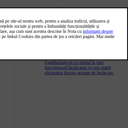
Interior
Familiarizați-vă cu aspectul interiorului și
funcțiile practice, precum suporturile pentru
pahare și porturile de încărcare pentru
dispozitive.
Încărcarea mașinii
Familiarizați-vă cu modul în care
funcționează încărcarea și cum puteți
eficientiza fiecare sesiune de încărcare.