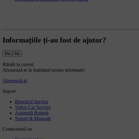
Informațiile ți-au fost de ajutor?
Da
Nu