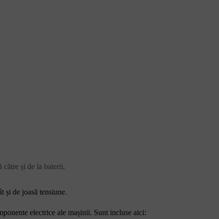
către și de la baterii.
ât și de joasă tensiune.
onente electrice ale mașinii. Sunt incluse aici: