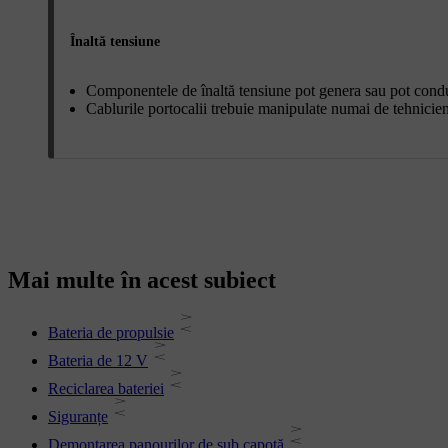
Înaltă tensiune
Componentele de înaltă tensiune pot genera sau pot conduce
Cablurile portocalii trebuie manipulate numai de tehnicieni
Mai multe în acest subiect
Bateria de propulsie
Bateria de 12 V
Reciclarea bateriei
Siguranțe
Demontarea panourilor de sub capotă