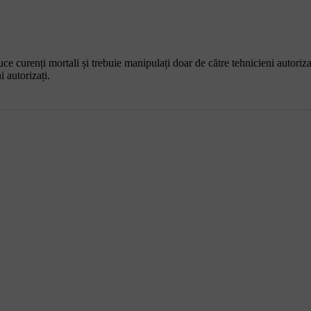
 curenți mortali și trebuie manipulați doar de către tehnicieni autoriza
 autorizați.