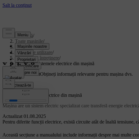
Asistență
/
Toate mașinile
/
EX40 2027
/
Manual de utilizare
/
Îngrijire și întreținere
/
Bateriile și sistemele electrice din mașină
Suport personalizat
Obțineți informații relevante pentru mașina dvs.
Conectează-te
Bateriile și sistemele electrice din mașină
Mașina are un sistem electric specializat care transferă energie electrică 
Actualizat 01.08.2025
Pentru diferite funcții electrice, există circuite atât de înaltă tensiune, c
Această secțiune a manualului include informații despre mai multe comp