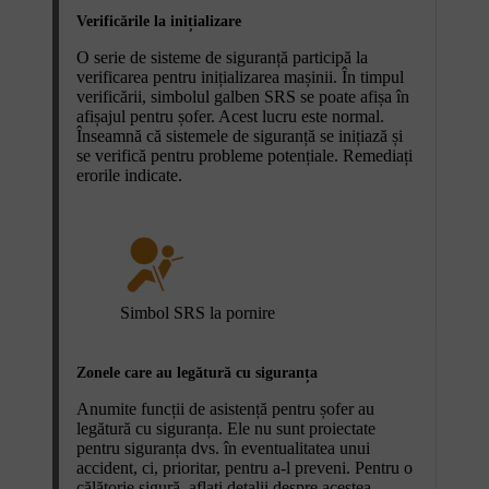
Verificările la inițializare
O serie de sisteme de siguranță participă la
verificarea pentru inițializarea mașinii. În timpul
verificării, simbolul galben SRS se poate afișa în
afișajul pentru șofer. Acest lucru este normal.
Înseamnă că sistemele de siguranță se inițiază și
se verifică pentru probleme potențiale. Remediați
erorile indicate.
Simbol SRS la pornire
Zonele care au legătură cu siguranța
Anumite funcții de asistență pentru șofer au
legătură cu siguranța. Ele nu sunt proiectate
pentru siguranța dvs. în eventualitatea unui
accident, ci, prioritar, pentru a-l preveni. Pentru o
călătorie sigură, aflați detalii despre acestea.