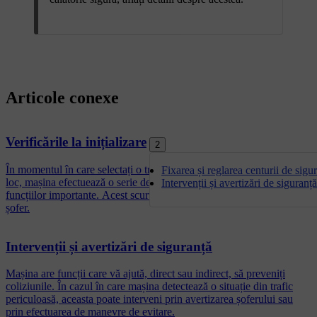
Articole conexe
Verificările la inițializare
2
În momentul în care selectați o treaptă de viteză pentru a porni de pe
Fixarea și reglarea centurii de sigu
loc, mașina efectuează o serie de verificări automate ale sistemelor și
Intervenții și avertizări de siguranț
funcțiilor importante. Acest scurt test este indicat pe afișajul pentru
șofer.
Intervenții și avertizări de siguranță
Mașina are funcții care vă ajută, direct sau indirect, să preveniți
coliziunile. În cazul în care mașina detectează o situație din trafic
periculoasă, aceasta poate interveni prin avertizarea șoferului sau
prin efectuarea de manevre de evitare.