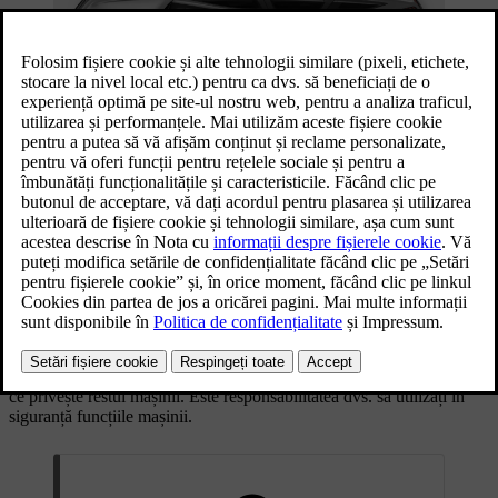
Secțiunea Siguranța prezintă funcțiile concepute să reducă pericolul
de vătămare gravă în eventualitatea unei coliziuni. Funcțiile de
siguranță includ centurile de siguranță, airbagurile, scaunele pentru
copii și alte componente sau funcții, care ajută la salvarea vieții
atunci când sunt utilizate corect.
Mașina a fost proiectată să susțină și să ofere condiții pentru
utilizarea sa în siguranță. Funcțiile de siguranță nu înlocuiesc
niciodată nevoia de practică sigură a utilizatorului. Acest lucru este
valabil atât pentru funcțiile legate direct de siguranță, dar și în ceea
ce privește restul mașinii. Este responsabilitatea dvs. să utilizați în
siguranță funcțiile mașinii.