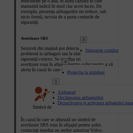
înlocuiește pe o alta, în afara cazului în care
manualul indică în mod clar acest lucru. De
exemplu, prezența airbagurilor nu reduce, sub
nicio formă, nevoia de a purta centurile de
siguranță.
Avertizare SRS
3
Senzorii din mașină pot detecta dacă apare o
Siguranța copiilor
problemă la airbaguri sau la sistemele de
siguranță conexe. Se va afișa un simbol de
4
avertizare roșu în afișajul pentru șofer pentru a vă
alerta în cazul în care s-au identificat erori.
Protecția la prindere
1
Airbaguri
Declanșarea airbagurilor
Dezactivarea și activarea airbagului pas
Simbol de avertizare SRS
În cazul în care se afișează un simbol de
avertizare SRS roșu în afișajul pentru șofer,
contactați imediat un atelier autorizat Volvo.