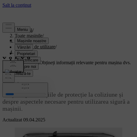
Asistență
/
Toate mașinile
/
EX90 2027
/
Manual de utilizare
/
Siguranța
Suport personalizat
Obțineți informații relevante pentru mașina dvs.
Conectează-te
Siguranța
Citiți despre funcțiile de protecție la coliziune și
despre aspectele necesare pentru utilizarea sigură a
mașinii.
Actualizat 09.04.2025