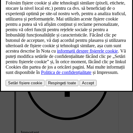
Actualizat 30.03.2026
Degivratoarele se află atât la geamuri, cât și la parbriz. Oglinzile
laterale se încălzesc simultan cu luneta. Combinate, aceste funcții
urmăresc să asigure o bună vizibilitate.
Important