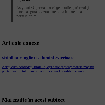
Asigurați-vă permanent că geamurile, parbrizul și
luneta asigură o vizibilitate bună înainte de a
porni la drum.
Articole conexe
vizibilitate, oglinzi și lumini exterioare
Aflați cum controlați luminile, oglinzile și ștergătoarele mașinii
pentru vizibilitate mai bună atunci când condițiile o impun.
Mai multe în acest subiect