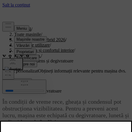
Asistență
/
Toate mașinile
/
XC90 Plug-in Hybrid 2026
/
Manual de utilizare
/
Climatizarea și confortul interior
/
climatizarea.
/
Gheață, condens și degivratoare
Suport personalizat
Obțineți informații relevante pentru mașina dvs.
Conectează-te
Gheață, condens și degivratoare
În condiții de vreme rece, gheața și condensul pot
obstrucționa vizibilitatea. Pentru a preveni acest
lucru, mașina este echipată cu degivratoare, lunetă și
oglinzi laterale încălzite.