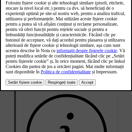
Butonul de degivrare max. din panoul de butoane de
sub afișajul central
Degivrare max. crește viteza ventilatorului și temperatura maxime.
Se activează condiționarea aerului, iar recircularea aerului este
indisponibilă cât timp degivrare max este activă. La dezactivarea,
din nou, a degivrării maxime, setările de climatizare revin la
nivelurile anterioare.