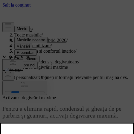
Asistență
/
Toate mașinile
/
XC90 Plug-in Hybrid 2026
/
Manual de utilizare
/
Climatizarea și confortul interior
/
climatizarea.
/
Gheață, condens și degivratoare
/
Activarea degivrării maxime
Suport personalizat
Obțineți informații relevante pentru mașina dvs.
Conectează-te
Activarea degivrării maxime
Pentru a elimina rapid, condensul și gheața de pe
parbriz și geamuri, activați degivrarea maximă.
Actualizat 01.08.2025