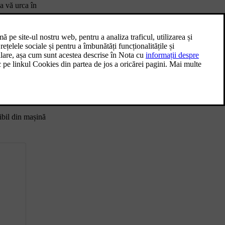
a vă urca în
Încălzitoare
area se
În cazul în care temperatura exterioară este
sub temperatura preferată din mașină,
sistemul de încălzire vă poate furniza un
l aplicației.
climat interior confortabil.
 este conectată
ibil din mașină