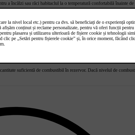
u a încălzi sau răci habitaclul la o temperatură confortabilă înainte de 
are, pe afișajul central sau din aplicația mobilă a mașinii. Precondițion
pe loc.
metru. Acest lucru poate fi făcut pe afișajul central sau prin intermediu
ă fie încărcată suficient. Dacă precondiționarea este pornită și mașina nu
 cantitate suficientă de combustibil în rezervor. Dacă nivelul de combust