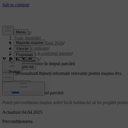
Asistență
/
Toate mașinile
/
XC90 Plug-in Hybrid 2026
/
Manual de utilizare
/
Climatizarea și confortul interior
/
climatizarea.
/
Climatul interior în timpul parcării
Suport personalizat
Obțineți informații relevante pentru mașina dvs.
Conectează-te
Climatul interior în timpul parcării
Puteți precondiționa mașina astfel încât habitaclul să fie pregătit pent
Actualizat 04.04.2025
Precondiționarea