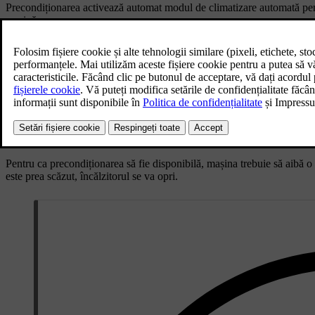
Precondiționarea activează automat modul de climatizare automată pentr
mașină.
Puteți programa temporizatoare unice sau repetitive pentru precondițion
dezactivează automat la atingerea orei programate sau când porniți de 
De asemenea, puteți începe precondiționarea fără să programați un crono
Pentru a fi disponibilă precondiționarea, bateria de propulsie trebuie s
pentru încărcare, autonomia mașinii va fi afectată.
Pentru ca precondiționarea să fie disponibilă, mașina trebuie să aibă o
este prea scăzut, încălzitorul se va opri.