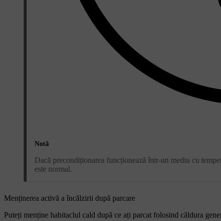
Notă
Dacă precondiționarea funcționează într-un mediu cu tempera
este normal.
Menținerea activă a încălzirii după parcare
Puteți menține habitaclul cald după ce ați parcat folosind căldura gener