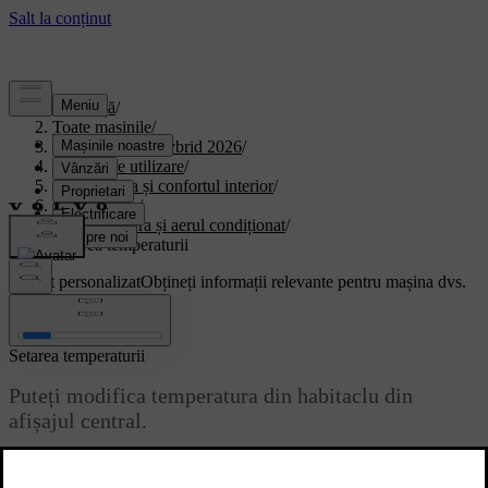
Asistență
/
Toate mașinile
/
XC90 Plug-in Hybrid 2026
/
Manual de utilizare
/
Climatizarea și confortul interior
/
climatizarea.
/
Temperatura și aerul condiționat
/
Setarea temperaturii
Suport personalizat
Obțineți informații relevante pentru mașina dvs.
Conectează-te
Setarea temperaturii
Puteți modifica temperatura din habitaclu din
afișajul central.
Actualizat 28.10.2024