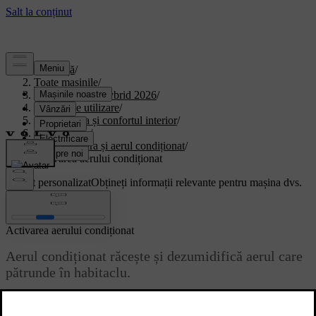
Asistență
/
Toate mașinile
/
XC90 Plug-in Hybrid 2026
/
Manual de utilizare
/
Climatizarea și confortul interior
/
climatizarea.
/
Temperatura și aerul condiționat
/
Activarea aerului condiționat
Suport personalizat
Obțineți informații relevante pentru mașina dvs.
Conectează-te
Activarea aerului condiționat
Aerul condiționat răcește și dezumidifică aerul care
pătrunde în habitaclu.
Actualizat 28.10.2024
La selectarea aerului condiționat, acestă funcție se va activa sau