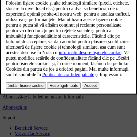
dezactiva automat pentru a menține temperatura setată.
Pentru ca aerul condiționat să funcționeze eficient, geamurile,
portierele și portbagajul trebuie să fie închise.
Apăsați simbolul ventilator
din bara inferioară.
Apăsați simbolul pentru aerul condiționat
.
Informațiile ți-au fost de ajutor?
Da
Nu