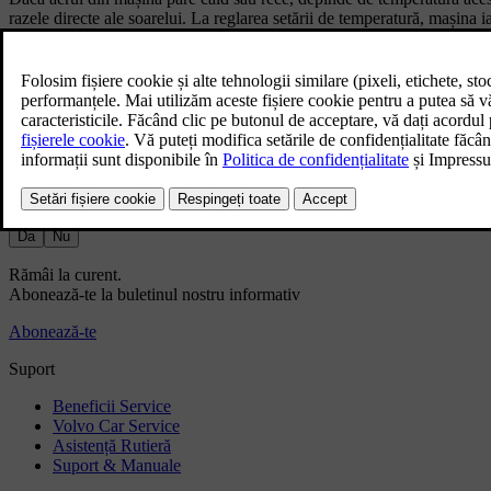
razele directe ale soarelui. La reglarea setării de temperatură, mașina 
interior la temperatura selectată. Acest lucru înseamnă că temperatura r
La reglarea climatizării din mașină, mașina ia în calcul și expunerea la
temperatura percepută pe acea parte.
Informațiile ți-au fost de ajutor?
Da
Nu