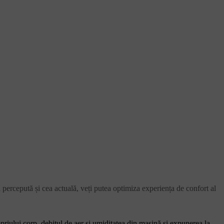
 percepută și cea actuală, veți putea optimiza experiența de confort al
priului corp, debitul de aer și umiditatea din mașină și expunerea la