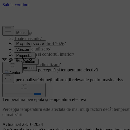
Asistență
/
Toate mașinile
/
XC90 Plug-in Hybrid 2026
/
Manual de utilizare
/
Climatizarea și confortul interior
/
climatizarea.
/
Sistemul de climatizare
/
Temperatura percepută și temperatura efectivă
Suport personalizat
Obțineți informații relevante pentru mașina dvs.
Conectează-te
Temperatura percepută și temperatura efectivă
Percepția temperaturii este afectată de mai mulți factori decât temperat
climatizării.
Actualizat 28.10.2024
Dacă aerul din mașină pare cald sau rece, depinde de temperatura acestu