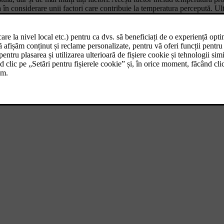
ia în considerare unii factori care contribuie la temperatura percepută. U
eală din mașină poate diferi de temperatura selectată, oferindu-vă o expe
 razele soarelui. De ex., dacă razele soarelui cad pe partea șoferului, ma