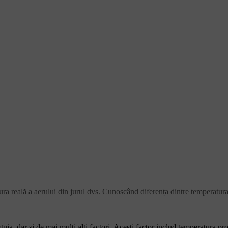
ura reală a aerului din jurul dvs. Cunoscând diferența dintre temperatura
ia, dar și de mai mulți alți factori. Acești factor includ temperatura pro