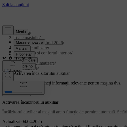
Asistență
/
Toate mașinile
/
XC90 Plug-in Hybrid 2026
/
Manual de utilizare
/
Climatizarea și confortul interior
/
climatizarea.
/
Sistemul de climatizare
/
Încălzitoare
/
Activarea încălzitorului auxiliar
Suport personalizat
Obțineți informații relevante pentru mașina dvs.
Conectează-te
Activarea încălzitorului auxiliar
Încălzitorul auxiliar al mașinii are o funcție de pornire automată. Setăril
Actualizat 04.04.2025
La temperaturi mai scăzute, este bine să activați funcția de pornire au