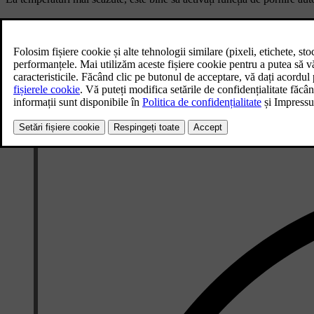
Apăsați simbolul ventilator
din bara inferioară.
Apăsați simbolul pentru setări
.
Accesați
Încălzitor
.
Activați încălzitorul suplimentar.
Încălzitorul auxiliar pornește automat atunci când este nevoie de că