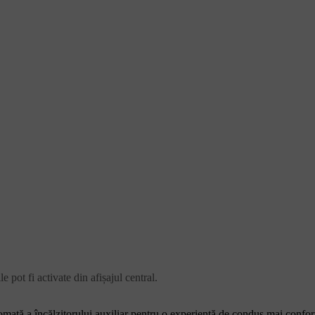
e pot fi activate din afișajul central.
tomată a încălzitorului auxiliar pentru o experiență de condus mai confor