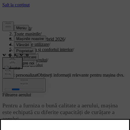
Asistență
/
Toate mașinile
/
XC90 Plug-in Hybrid 2026
/
Manual de utilizare
/
Climatizarea și confortul interior
/
climatizarea.
/
Calitatea aerului
/
Filtrarea aerului
Suport personalizat
Obțineți informații relevante pentru mașina dvs.
Conectează-te
Filtrarea aerului
Pentru a furniza o bună calitate a aerului, mașina
este echipată cu diferite capacități de curățare a
aerului.
Actualizat 02.07.2025