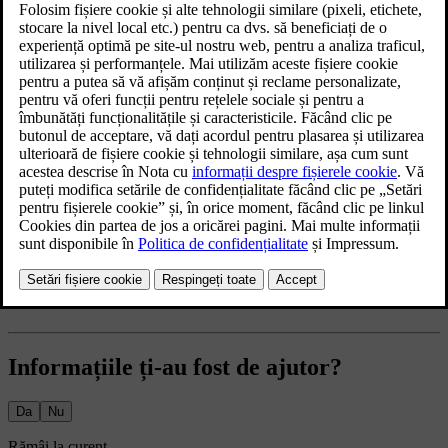
Mașina are mai multe funcții pentru a asigura o calitate bună a
aerului. Unele dintre acestea sunt pasive, iar altele pot fi controlate
din afișajul central.
Mai multe în acest subiect
Purificarea avansată a aerului
Informațiile ți-au fost de ajutor?
Da
Nu