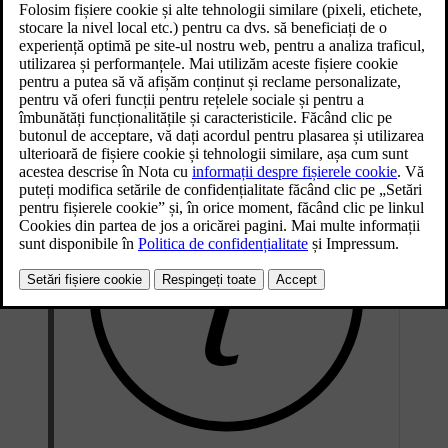
Informațiile din fila Calitate aer prezintă calitatea aerului interior și
exterior. Un senzor măsoară conținutul de particule de sub 2,5 µm
din habitaclu. Informațiile despre conținutul de contaminanți din
exteriorul mașinii sunt furnizate de un serviciu extern și se bazează
pe date modelate.