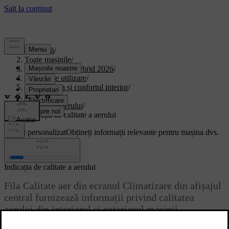
Asistență
/
Toate mașinile
/
XC90 Plug-in Hybrid 2026
/
Manual de utilizare
/
Climatizarea și confortul interior
/
climatizarea.
/
Calitatea aerului
/
Indicația de calitate a aerului
Suport personalizat
Obțineți informații relevante pentru mașina dvs.
Conectează-te
Indicația de calitate a aerului
Fila Calitate aer din ecranul Climatizare din afișajul
central furnizează informații privind calitatea
aerului din interiorul și exteriorul mașinii.
Actualizat 04.04.2025