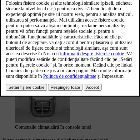
în afișajul central. Pasagerii de pe locurile din spate pot să își seteze
temperatura preferată și nivelul ventilatorului din panoul pentru
scaunele spate din consola tunel. Există, de asemenea, câteva
butoane fizice, cum ar fi butoanele de degivrare situate sub afișajul
central.
Afișajul central și butoanele de degivrare din panoul de
butoane de sub afișajul central
Comenzile climatizării în consola tunel