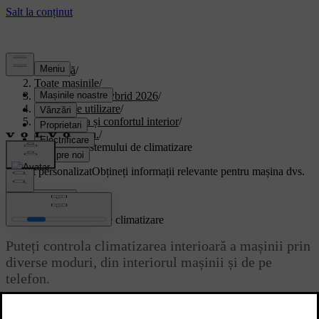
Asistență
/
Toate mașinile
/
XC90 Plug-in Hybrid 2026
/
Manual de utilizare
/
Climatizarea și confortul interior
/
climatizarea.
/
Butoanele sistemului de climatizare
Suport personalizat
Obțineți informații relevante pentru mașina dvs.
Conectează-te
Butoanele sistemului de climatizare
Puteți controla climatizarea interioară a mașinii prin
diverse moduri, din interiorul mașinii și de pe
telefon.
Actualizat 02.07.2025
Cele mai multe setări și comenzi ale sistemului de climatizare se află