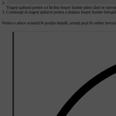
Trageți spătarul pentru a-l înclina înspre înainte până când se opreșt
Continuați să trageți spătarul pentru a deplasa înspre înainte întregu
Pentru a aduce scaunul în poziția inițială, urmați pașii în ordine invers