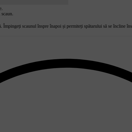
e.
l scaun.
ă. Împingeți scaunul înspre înapoi și permiteți spătarului să se încline î