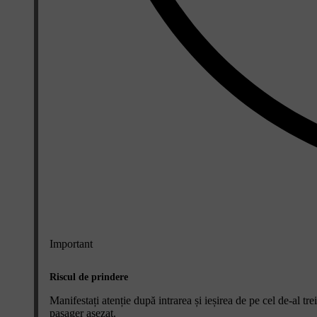
Important
Riscul de prindere
Manifestați atenție după intrarea și ieșirea de pe cel de-al t
pasager așezat.