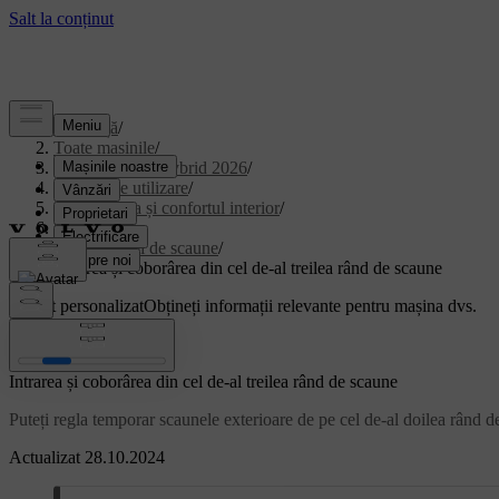
Asistență
/
Toate mașinile
/
XC90 Plug-in Hybrid 2026
/
Manual de utilizare
/
Climatizarea și confortul interior
/
Scaunele
/
Rândul trei de scaune
/
Intrarea și coborârea din cel de-al treilea rând de scaune
Suport personalizat
Obțineți informații relevante pentru mașina dvs.
Conectează-te
Intrarea și coborârea din cel de-al treilea rând de scaune
Puteți regla temporar scaunele exterioare de pe cel de-al doilea rând de
Actualizat 28.10.2024