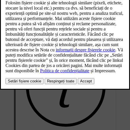
Actualizat 04.04.2025
În majoritatea circumstanțelor, modul automat de climatizare asigură
o ambianță interioară confortabilă. Totuși, puteți face în orice
moment ajustări. De ex., puteți modifica setările de temperatură,
puteți seta ca zone de climatizare diferite să aibă reglajele proprii și
puteți schimba setările aerului condiționat.