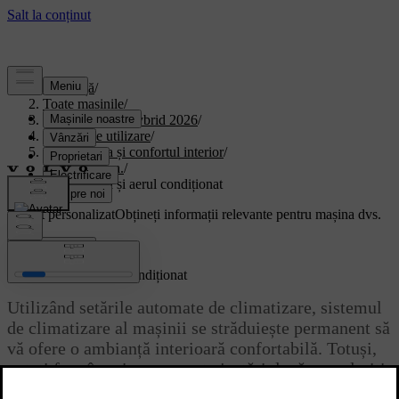
Asistență
/
Toate mașinile
/
XC90 Plug-in Hybrid 2026
/
Manual de utilizare
/
Climatizarea și confortul interior
/
climatizarea.
/
Temperatura și aerul condiționat
Suport personalizat
Obțineți informații relevante pentru mașina dvs.
Conectează-te
Temperatura și aerul condiționat
Utilizând setările automate de climatizare, sistemul
de climatizare al mașinii se străduiește permanent să
vă ofere o ambianță interioară confortabilă. Totuși,
puteți face în orice moment ajustări după cum doriți.