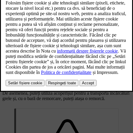
Habitaclul și portbagajul mașinii dvs. au mai multe zone pentru
depozitarea în siguranță a obiectelor de diferite forme și dimensiuni.
Portbagajul poate fi extins pentru a crea mai mult spațiu pentru
încărcături mai mari.
De asemenea, puteți utiliza acoperișul pentru a transporta încărcături
grele și, cu o bară de remorcare, puteți atașa o remorcă.