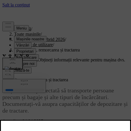
Asistență
/
Toate mașinile
/
XC90 Plug-in Hybrid 2026
/
Manual de utilizare
/
Depozitarea, remorcarea și tractarea
Suport personalizat
Obțineți informații relevante pentru mașina dvs.
Conectează-te
Depozitarea, remorcarea și tractarea
Mașina a fost proiectată să transporte persoane
precum și bagaje și alte tipuri de încărcături.
Documentați-vă asupra capacităților de depozitare și
de tractare.
Actualizat 04.04.2025