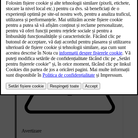
Scoateți raftul pentru colete pentru a crea mai mult spațiu sau un
acces mai facil la interiorul din spate al mașinii.
Avertizare