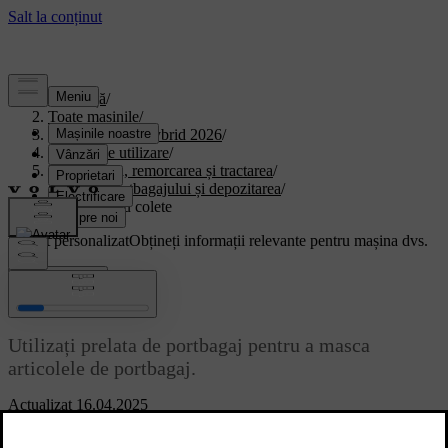
Asistență
/
Toate mașinile
/
XC90 Plug-in Hybrid 2026
/
Manual de utilizare
/
Depozitarea, remorcarea și tractarea
/
Spațiul portbagajului și depozitarea
/
Raftul pentru colete
Suport personalizat
Obțineți informații relevante pentru mașina dvs.
Conectează-te
Raftul pentru colete
Utilizați prelata de portbagaj pentru a masca
articolele de portbagaj.
Actualizat 16.04.2025
Raftul pentru colete poate fi extins, retractat sau demontat.