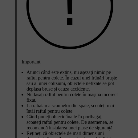
Important
Atunci când este extins, nu așezați nimic pe
raftul pentru colete. În cazul unei frânări bruște
sau al unei coliziuni, obiectele nefixate se pot
deplasa brusc și cauza accidente.
Nu lăsați raftul pentru colete în mașină incorect
fixat.
La rabatarea scaunelor din spate, scoateți mai
întâi raftul pentru colete.
Când puneți obiecte înalte în portbagaj,
scoateți raftul pentru colete. De asemenea, se
recomandă instalarea unei plase de siguranță.
Rețineți că obiectele de mari dimensiuni