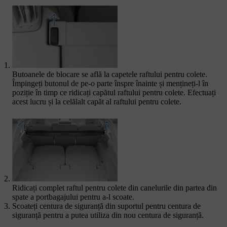
Butoanele de blocare se află la capetele raftului pentru colete.
Împingeți butonul de pe-o parte înspre înainte și mențineți-l în
poziție în timp ce ridicați capătul raftului pentru colete. Efectuați
acest lucru și la celălalt capăt al raftului pentru colete.
Ridicați complet raftul pentru colete din canelurile din partea din
spate a portbagajului pentru a-l scoate.
Scoateți centura de siguranță din suportul pentru centura de
siguranță pentru a putea utiliza din nou centura de siguranță.