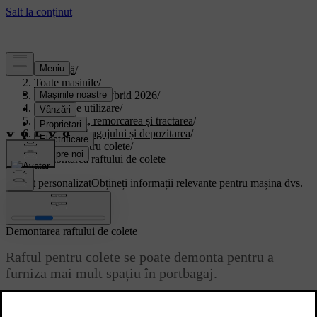
Asistență
/
Toate mașinile
/
XC90 Plug-in Hybrid 2026
/
Manual de utilizare
/
Depozitarea, remorcarea și tractarea
/
Spațiul portbagajului și depozitarea
/
Raftul pentru colete
/
Demontarea raftului de colete
Suport personalizat
Obțineți informații relevante pentru mașina dvs.
Conectează-te
Demontarea raftului de colete
Raftul pentru colete se poate demonta pentru a
furniza mai mult spațiu în portbagaj.
Actualizat 16.04.2025