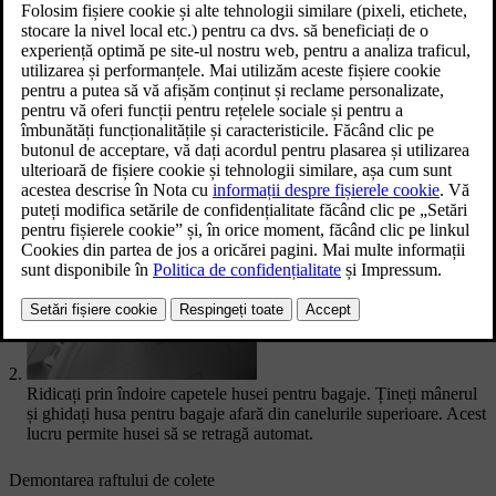
Retractarea protecției raftului pentru colete
Ridicați și trageți de capătul protecției raftului pentru colete de
mâner pentru a-l debloca.
Ridicați prin îndoire capetele husei pentru bagaje. Țineți mânerul
și ghidați husa pentru bagaje afară din canelurile superioare. Acest
lucru permite husei să se retragă automat.
Demontarea raftului de colete