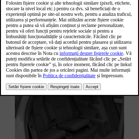
2
1
Compartimente de depozitare din panourile
portierelor
2
Buzunarele din spătarele scaunelor față
3
Consola tunel
4
Torpedoul
3
Rândul trei de scaune