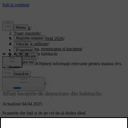
Asistență
/
Toate mașinile
/
XC90 Plug-in Hybrid 2026
/
Manual de utilizare
/
Depozitarea, remorcarea și tractarea
/
Depozitarea în habitaclu
Suport personalizat
Obțineți informații relevante pentru mașina dvs.
Conectează-te
Depozitarea în habitaclu
Aflați locațiile de depozitare din habitaclu.
Actualizat 04.04.2025
Scaunele din față și de pe cel de-al doilea rând