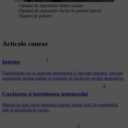
1
Spațiul de depozitare dintre scaune
2
Spațiul de depozitare închis în panoul lateral
3
Suport de pahare
Articole conexe
1
Interior
Familiarizați-vă cu aspectul interiorului și funcțiile practice, precum
suporturile pentru pahare și porturile de încărcare pentru dispozitive.
4
Curățarea și întreținerea interiorului
Păstrați în stare bună interiorul mașinii având grijă de materialele
sale și păstrându-le curate.
3