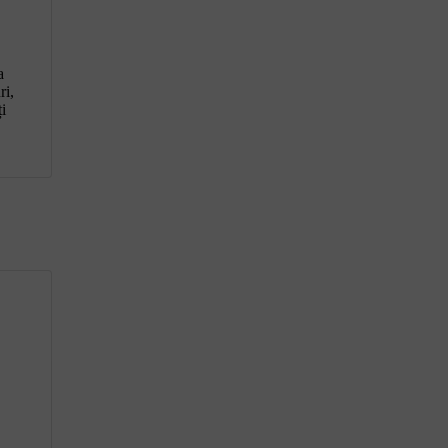
a
ri,
i