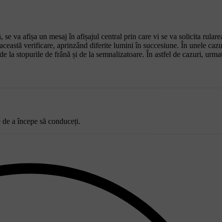
se va afișa un mesaj în afișajul central prin care vi se va solicita rulare
această verificare, aprinzând diferite lumini în succesiune. În unele cazu
e la stopurile de frână și de la semnalizatoare. În astfel de cazuri, urmaț
 de a începe să conduceți.