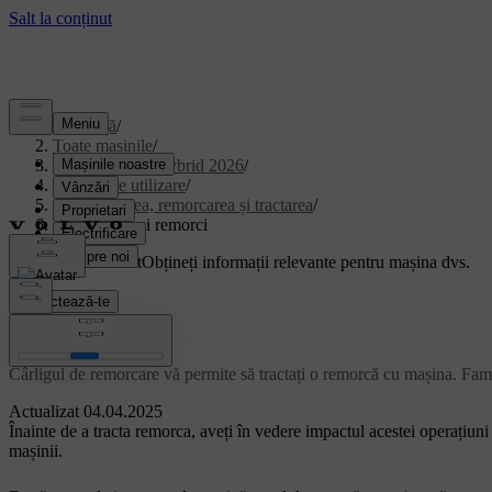
Asistență
/
Toate mașinile
/
XC90 Plug-in Hybrid 2026
/
Manual de utilizare
/
Depozitarea, remorcarea și tractarea
/
Tractarea unei remorci
Suport personalizat
Obțineți informații relevante pentru mașina dvs.
Conectează-te
Tractarea unei remorci
Cârligul de remorcare vă permite să tractați o remorcă cu mașina. Famili
Actualizat 04.04.2025
Înainte de a tracta remorca, aveți în vedere impactul acestei operațiuni
mașinii.