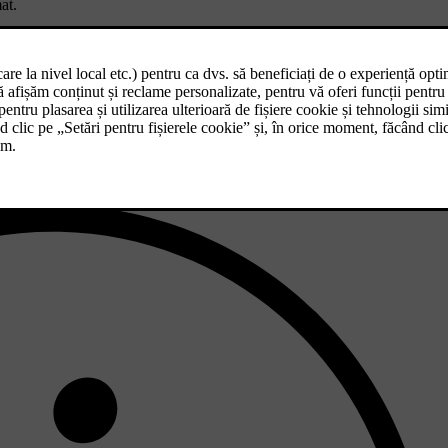
at.
rtea din spate o greutate suplimentară. Acest lucru afectează atât manevra
ă așteptați la o reducere considerabilă a autonomiei.
espectă reglementările locale.
vind încărcarea.