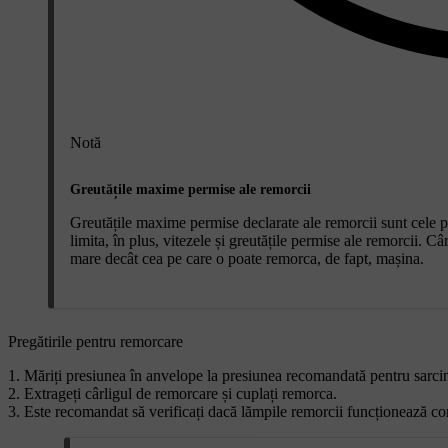
Notă
Greutățile maxime permise ale remorcii
Greutățile maxime permise declarate ale remorcii sunt cele p
limita, în plus, vitezele și greutățile permise ale remorcii. C
mare decât cea pe care o poate remorca, de fapt, mașina.
Pregătirile pentru remorcare
Măriți presiunea în anvelope la presiunea recomandată pentru sarcin
Extrageți cârligul de remorcare și cuplați remorca.
Este recomandat să verificați dacă lămpile remorcii funcționează co