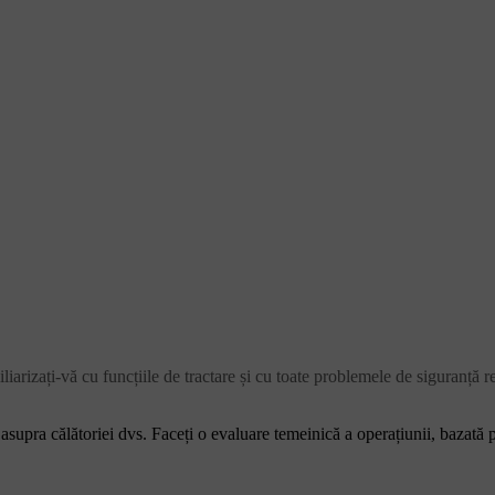
arizați-vă cu funcțiile de tractare și cu toate problemele de siguranță r
 asupra călătoriei dvs. Faceți o evaluare temeinică a operațiunii, bazată p