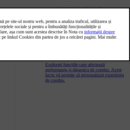
Capacități și specificații de
bilitatea, cât
remorcare
Greutățile de tractare și sarcina pe cârligul de
remorcare pentru condusul cu o remorcă se
regăsesc mai jos.
Caracteristici de condus
Explorați funcțiile care afectează
performanța și dinamica de condus. Acest
lucru vă permite să personalizați experiența
de condus.