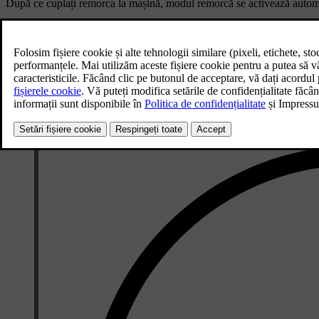
După ce cuplați remorca la mașină, modul remorcă se activează autom
Rețineți că mașina funcționează diferit atunci când are cuplată în pa
și consumul de energie. Atunci când tractați o remorcă, trebuie să v
Tractați doar remorci în stare corespunzătoare de funcționare, care r
Nu uitați să citiți secțiunea separată care prezintă recomandările pri