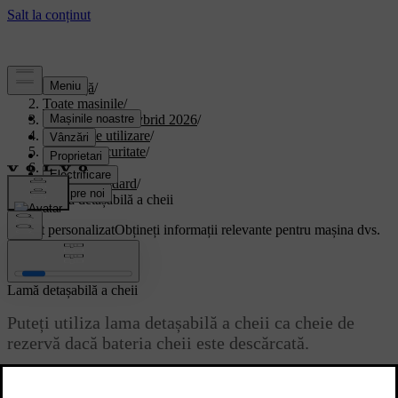
Asistență
/
Toate mașinile
/
XC90 Plug-in Hybrid 2026
/
Manual de utilizare
/
Acces și securitate
/
Cheile
/
Cheie standard
/
Lamă detașabilă a cheii
Suport personalizat
Obțineți informații relevante pentru mașina dvs.
Conectează-te
Lamă detașabilă a cheii
Puteți utiliza lama detașabilă a cheii ca cheie de
rezervă dacă bateria cheii este descărcată.
Actualizat 04.04.2025
Cheia standard include o lamă detașabilă a cheii.