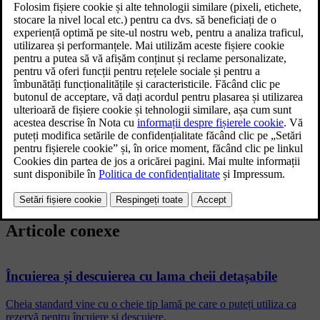
Dacă cheia standard sau Key Tag nu funcționează, puteți utiliza
lama cheii pentru următoarele acțiuni:
deschideți portiera din stânga față;
încuiați o portieră.
Dacă utilizați lama cheii detașabile pentru a descuia mașina, puteți
porni mașina așezând cheia pe cititorul de rezervă al cheilor.
Cititorul de rezervă este amplasat în suportul pentru pahare al
consolei tunelului.
Articole conexe
Încuierea și descuierea cu lama cheii detașabile
Cheia standard vine cu o cheie tip lamă pe care o puteți utiliza ca
rezervă pentru încuiere și descuiere.