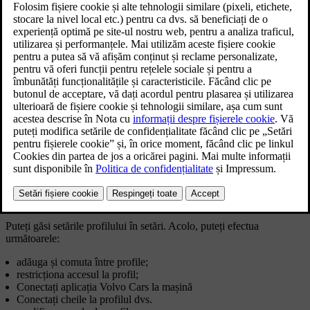
permite fiecărui șofer să își salveze propriile setări și reglaje
personalizate, care se aplică automat la selectarea profilului.
Tip profil
Cine îl utilizează?
Profilul de utilizator permanent pentru proprietarul
Proprietar
mașinii.
Un profil de utilizator de invitat, disponibil pentru
Invitat
utilizatorii temporari ai mașinii.
Șofer
Până la cinci profiluri de utilizatori suplimentari, pentru
secundar
utilizatorii periodici ai mașinii.
Proprietarul are toate drepturile de administrator, iar șoferii secundari
au numai o parte dintre acestea. Invitatul poate efectua unele reglaje,
dar acel profil se resetează atunci când începeți să utilizați un alt
profil.
Puteți găsi setările profilului în setări. Acolo, puteți efectua
următoarele:
adăuga și comuta între profile;
restricționa accesul la profil;
Conectați aplicația Volvo Cars la mașină
Conectați cheile la profilul dvs.