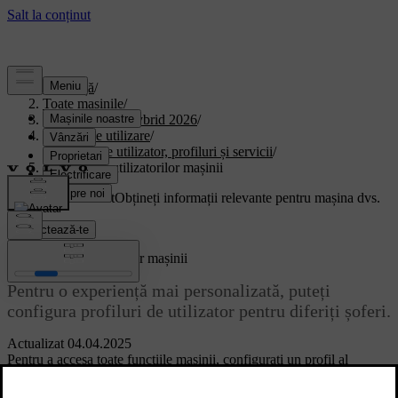
Asistență
/
Toate mașinile
/
XC90 Plug-in Hybrid 2026
/
Manual de utilizare
/
Conturi de utilizator, profiluri și servicii
/
Profiluri ale utilizatorilor mașinii
Suport personalizat
Obțineți informații relevante pentru mașina dvs.
Conectează-te
Profiluri ale utilizatorilor mașinii
Pentru o experiență mai personalizată, puteți
configura profiluri de utilizator pentru diferiți șoferi.
Actualizat 04.04.2025
Pentru a accesa toate funcțiile mașinii, configurați un profil al
utilizatorului. Ulterior, veți putea adăuga profiluri de șoferi secundari
pentru mai mulți utilizatori. Fiecare profil de utilizator individual