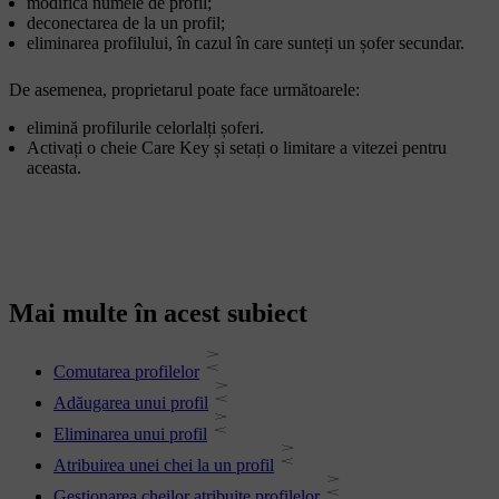
modifica numele de profil;
deconectarea de la un profil;
eliminarea profilului, în cazul în care sunteți un șofer secundar.
De asemenea, proprietarul poate face următoarele:
elimină profilurile celorlalți șoferi.
Activați o cheie Care Key și setați o limitare a vitezei pentru
aceasta.
Mai multe în acest subiect
Comutarea profilelor
Adăugarea unui profil
Eliminarea unui profil
Atribuirea unei chei la un profil
Gestionarea cheilor atribuite profilelor