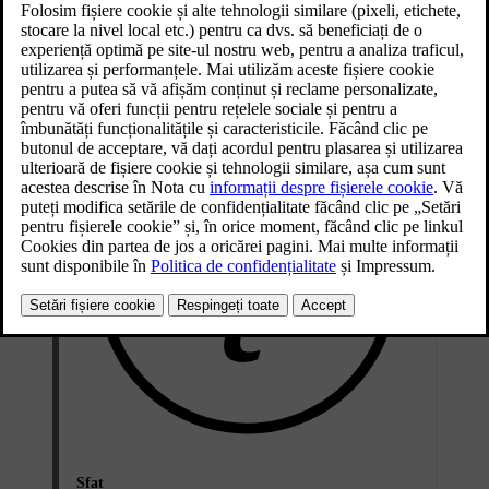
configurare. La momentul oportun, așezați cheia pe cititorul de chei
de rezervă și urmați instrucțiunile din afișajul central. Puteți face
acest lucru ulterior, în setările profilului.
Sfat