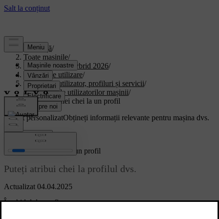
Asistență
/
Toate mașinile
/
XC90 Plug-in Hybrid 2026
/
Manual de utilizare
/
Conturi de utilizator, profiluri și servicii
/
Profiluri ale utilizatorilor mașinii
/
Atribuirea unei chei la un profil
Suport personalizat
Obțineți informații relevante pentru mașina dvs.
Conectează-te
Atribuirea unei chei la un profil
Puteți atribui chei la profilul dvs.
Actualizat 04.04.2025
În ghidul de configurare
Puteți atribui o cheie la profilul dvs. în timpul ghidului de