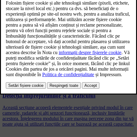
Recunoașterea indicatoarelor rutiere din setări.
Actualizat 02.02.2026
Apăsați simbolul mașină
din bara inferioară și accesați
Setări
.
Accesați
Condus
→
Asistență siguranță
→
Informații indicatoare
rutiere
.
Activați informațiile despre indicatoarele rutiere.
Articole conexe
Detecția împrejurimilor și a traficului
Această secțiune acoperă elementele esențiale privind modul în care
camerele, radarele și alți senzori funcționează, inclusiv limitările
acestora. Înțelegerea modului în care mașina percepe zona din jur vă
poate ajuta să utilizați funcțiile care se bazează pe această capacitate.