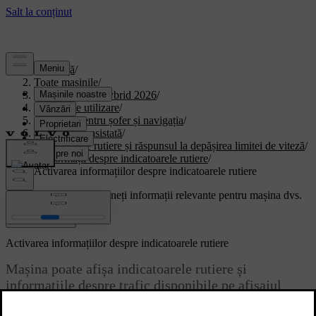
Asistență
/
Toate mașinile
/
XC90 Plug-in Hybrid 2026
/
Manual de utilizare
/
Asistența pentru șofer și navigația
/
Conducerea asistată
/
Indicatoarele rutiere și răspunsul la depășirea limitei de viteză
/
Informații despre indicatoarele rutiere
/
Activarea informațiilor despre indicatoarele rutiere
Suport personalizat
Obțineți informații relevante pentru mașina dvs.
Conectează-te
Activarea informațiilor despre indicatoarele rutiere
Mașina poate afișa indicatoarele rutiere și
informațiile despre trafic disponibile pe afișajul
pentru șofer și pe head-up display. Puteți activa