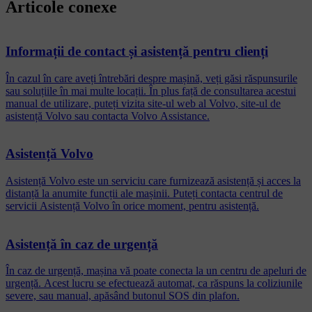
Articole conexe
Informații de contact și asistență pentru clienți
În cazul în care aveți întrebări despre mașină, veți găsi răspunsurile
sau soluțiile în mai multe locații. În plus față de consultarea acestui
manual de utilizare, puteți vizita site-ul web al Volvo, site-ul de
asistență Volvo sau contacta Volvo Assistance.
Asistență Volvo
Asistență Volvo este un serviciu care furnizează asistență și acces la
distanță la anumite funcții ale mașinii. Puteți contacta centrul de
servicii Asistență Volvo în orice moment, pentru asistență.
Asistență în caz de urgență
În caz de urgență, mașina vă poate conecta la un centru de apeluri de
urgență. Acest lucru se efectuează automat, ca răspuns la coliziunile
severe, sau manual, apăsând butonul SOS din plafon.