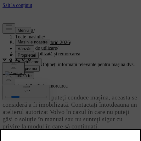
Asistență
/
Toate mașinile
/
XC90 Plug-in Hybrid 2026
/
Manual de utilizare
/
Mașina imobilizată și remorcarea
Suport personalizat
Obțineți informații relevante pentru mașina dvs.
Conectează-te
Mașina imobilizată și remorcarea
În cazul în care nu puteți conduce mașina, aceasta se
consideră a fi imobilizată. Contactați întotdeauna un
atelierul autorizat Volvo în cazul în care nu puteți
găsi o soluție în manual sau nu sunteți sigur cu
privire la modul în care să continuați.
Actualizat 04.04.2025