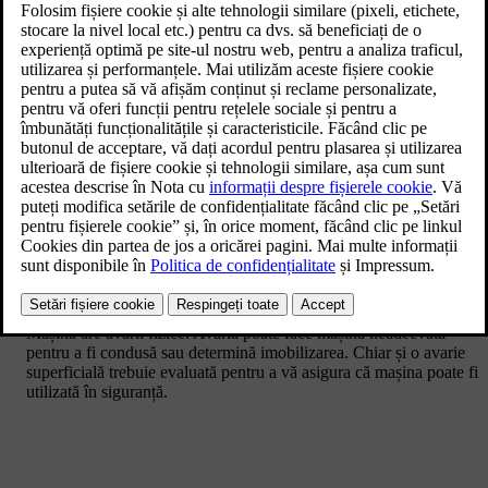
În funcție de natura problemei, o puteți rezolva singur sau cu
asistență din partea atelierului autorizat Volvo sau a altor servicii.
Această parte a manualului acoperă un număr de scenarii și modul
de abordare a acestora în condiții de siguranță.
În cazul în care s-a produs accident sau există un risc de accident,
prioritizați siguranța și cerințele medicale înainte de remorcarea
mașinii. Nu ezitați să contactați serviciile de urgență, dacă este cazul.
Următoarele scenarii au propriile secțiuni în manual, care vă pot
ajuta să identificați problema de bază și ce pași sunt necesari pentru
remorcare.
Mașina se defectează și mașina nu poate fi utilizată conform
instrucțiunilor.
Baterie este descărcată și mașina nu răspunde.
Mașina are avarii fizice. Avaria poate face mașina neadecvată
pentru a fi condusă sau determină imobilizarea. Chiar și o avarie
superficială trebuie evaluată pentru a vă asigura că mașina poate fi
utilizată în siguranță.