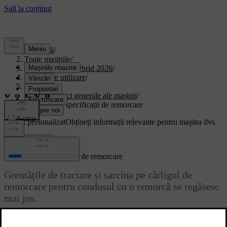
Asistență
/
Toate mașinile
/
XC90 Plug-in Hybrid 2026
/
Manual de utilizare
/
Specificații
/
Caracteristici generale ale mașinii
/
Capacități și specificații de remorcare
Suport personalizat
Obțineți informații relevante pentru mașina dvs.
Conectează-te
Capacități și specificații de remorcare
Greutățile de tractare și sarcina pe cârligul de
remorcare pentru condusul cu o remorcă se regăsesc
mai jos.
Actualizat 30.03.2026