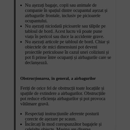
Nu așezați bagaje, copii sau animale de
companie în spațiul dintre ocupantul așezat și
airbagurile frontale, inclusiv pe picioarele
ocupantului.
Nu așezați niciodată picioarele sau tălpile pe
tabloul de bord. Acest lucru vă poate pune
viața în pericol sau duce la accidente grave.
Nu așezați articole pe tabloul de bord. Chiar și
obiectele de mici dimensiuni pot deveni
proiectile periculoase în cazul unei coliziuni și
pot fi prinse între ocupanți și airbagurile care se
declanșează.
Obstrucționarea, în general, a airbagurilor
Feriți de orice fel de obstrucții toate locațiile și
spațiile de extindere a airbagurilor. Obstrucțiile
pot reduce eficiența airbagurilor și pot provoca
vătămare gravă.
Respectați instrucțiunile aferente posturii
corecte de așezare pe scaun.
Încărcați în mod corespunzător bagajele și
celelalte obiecte. Mașina are diverse