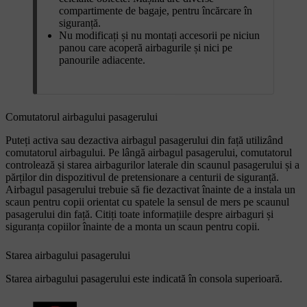
compartimente de bagaje, pentru încărcare în
siguranță.
Nu modificați și nu montați accesorii pe niciun
panou care acoperă airbagurile și nici pe
panourile adiacente.
Comutatorul airbagului pasagerului
Puteți activa sau dezactiva airbagul pasagerului din față utilizând
comutatorul airbagului. Pe lângă airbagul pasagerului, comutatorul
controlează și starea airbagurilor laterale din scaunul pasagerului și a
părților din dispozitivul de pretensionare a centurii de siguranță.
Airbagul pasagerului trebuie să fie dezactivat înainte de a instala un
scaun pentru copii orientat cu spatele la sensul de mers pe scaunul
pasagerului din față. Citiți toate informațiile despre airbaguri și
siguranța copiilor înainte de a monta un scaun pentru copii.
Starea airbagului pasagerului
Starea airbagului pasagerului este indicată în consola superioară.