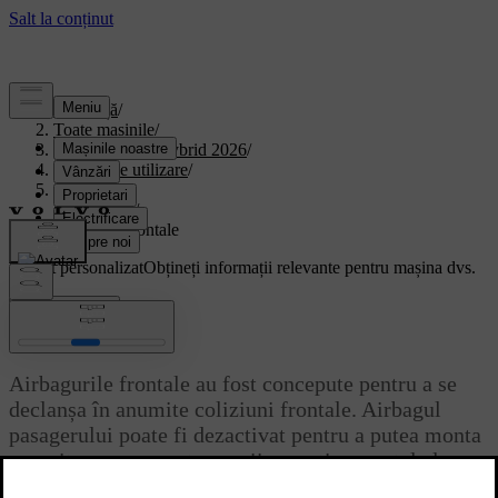
Asistență
/
Toate mașinile
/
XC90 Plug-in Hybrid 2026
/
Manual de utilizare
/
Siguranța
/
Airbaguri
/
Airbaguri frontale
Suport personalizat
Obțineți informații relevante pentru mașina dvs.
Conectează-te
Airbaguri frontale
Airbagurile frontale au fost concepute pentru a se
declanșa în anumite coliziuni frontale. Airbagul
pasagerului poate fi dezactivat pentru a putea monta
anumite scaune pentru copii așezați cu spatele la
sensul de mers.