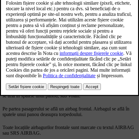
Actualizat 02.02.2026
Airbagurile frontale pot proteja șoferul și pasagerul împotriva
accidentelor grave, dacă aceștia sunt corect așezați la momentul
coliziunii. Airbagurile de pe fiecare parte se declanșează
independent unul de celălalt.
Pe partea șoferului se află două airbaguri frontale. Airbagul superior
se află în interiorul volanului, iar airbagul de protecție a genunchilor
se află în spatele unui panou, sub volan.
Pe partea pasagerului se află un airbag frontal. Airbagul se află în
spatele unui panou deasupra torpedoului.
Toate locațiile airbagurilor frontale sunt marcate cu textul
AIRBAG
sau
SRS AIRBAG
.