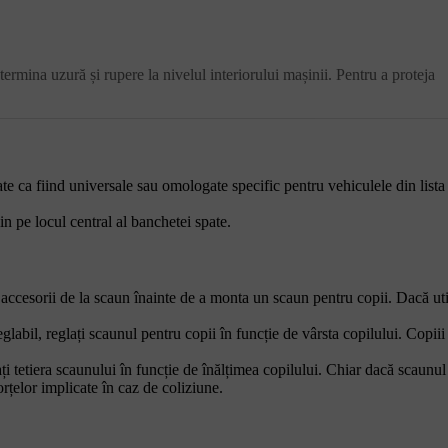
ermina uzură și rupere la nivelul interiorului mașinii. Pentru a proteja
 ca fiind universale sau omologate specific pentru vehiculele din lista
in pe locul central al banchetei spate.
e accesorii de la scaun înainte de a monta un scaun pentru copii. Dacă uti
labil, reglați scaunul pentru copii în funcție de vârsta copilului. Copiii
i tetiera scaunului în funcție de înălțimea copilului. Chiar dacă scaunul
orțelor implicate în caz de coliziune.