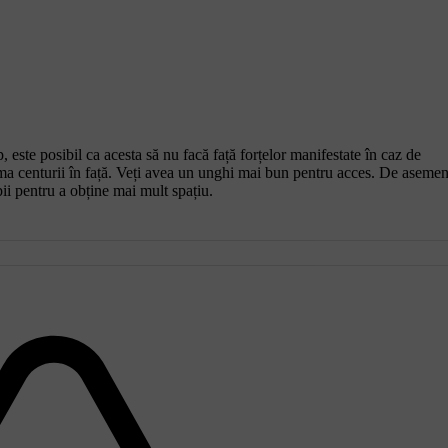
 este posibil ca acesta să nu facă față forțelor manifestate în caz de
rama centurii în față. Veți avea un unghi mai bun pentru acces. De aseme
ii pentru a obține mai mult spațiu.