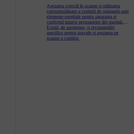
Așezarea corectă în scaune și utilizarea
corespunzătoare a centurii de siguranță sunt
elemente esențiale pentru siguranța și
confortul tuturor persoanelor din mașină.
Există, de asemenea, și recomandări
specifice pentru gravide și așezarea pe
scaune a copiilor.