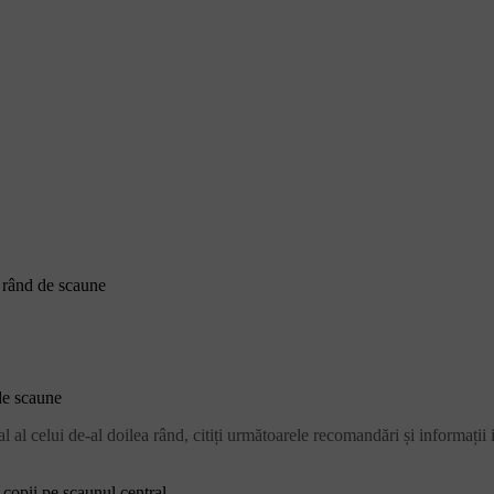
a rând de scaune
de scaune
 al celui de-al doilea rând, citiți următoarele recomandări și informații
copii pe scaunul central.