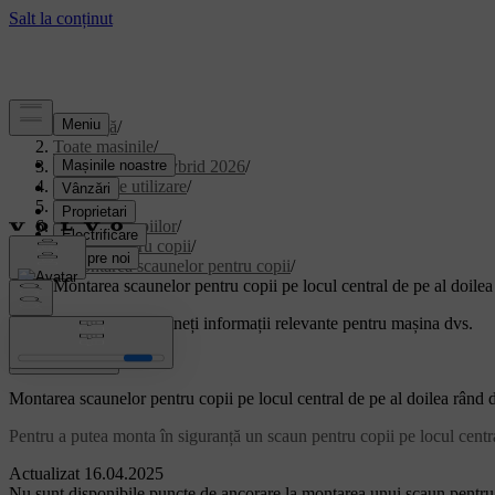
Asistență
/
Toate mașinile
/
XC90 Plug-in Hybrid 2026
/
Manual de utilizare
/
Siguranța
/
Siguranța copiilor
/
Scaune pentru copii
/
Montarea scaunelor pentru copii
/
Montarea scaunelor pentru copii pe locul central de pe al doile
Suport personalizat
Obțineți informații relevante pentru mașina dvs.
Conectează-te
Montarea scaunelor pentru copii pe locul central de pe al doilea rând 
Pentru a putea monta în siguranță un scaun pentru copii pe locul central
Actualizat 16.04.2025
Nu sunt disponibile puncte de ancorare la montarea unui scaun pentru 