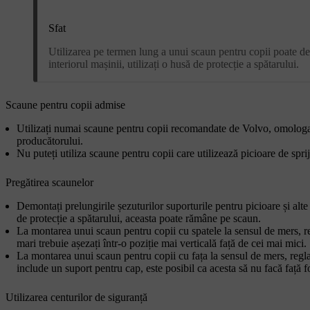
Sfat
Utilizarea pe termen lung a unui scaun pentru copii poate det
interiorul mașinii, utilizați o husă de protecție a spătarului.
Scaune pentru copii admise
Utilizați numai scaune pentru copii recomandate de Volvo, omologate
producătorului.
Nu puteți utiliza scaune pentru copii care utilizează picioare de sprij
Pregătirea scaunelor
Demontați prelungirile șezuturilor suporturile pentru picioare și alt
de protecție a spătarului, aceasta poate rămâne pe scaun.
La montarea unui scaun pentru copii cu spatele la sensul de mers, reg
mari trebuie așezați într-o poziție mai verticală față de cei mai mici.
La montarea unui scaun pentru copii cu fața la sensul de mers, reglaț
include un suport pentru cap, este posibil ca acesta să nu facă față f
Utilizarea centurilor de siguranță