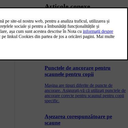
Articole conexe
Reglarea tetierei scaunului central
de pe al doilea rând
Tetiera scaunului central trebuie să fie reglată
în funcție de înălțime și să susțină întreaga
parte din spate a capului.
Punctele de ancorare pentru
scaunele pentru copii
Mașina are tipuri diferite de puncte de
ancorare. Asigurați-vă că utilizați punctele de
ancorare corecte pentru scaunul pentru copii
specific.
Așezarea corespunzătoare pe
scaune