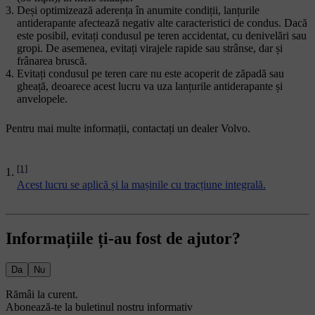
Deși optimizează aderența în anumite condiții, lanțurile
antiderapante afectează negativ alte caracteristici de condus. Dacă
este posibil, evitați condusul pe teren accidentat, cu denivelări sau
gropi. De asemenea, evitați virajele rapide sau strânse, dar și
frânarea bruscă.
Evitați condusul pe teren care nu este acoperit de zăpadă sau
gheață, deoarece acest lucru va uza lanțurile antiderapante și
anvelopele.
Pentru mai multe informații, contactați un dealer Volvo.
[1]
Acest lucru se aplică și la mașinile cu tracțiune integrală.
Informațiile ți-au fost de ajutor?
Da
Nu