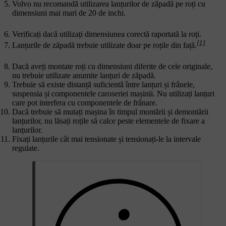
Volvo nu recomandă utilizarea lanțurilor de zăpadă pe roți cu
dimensiuni mai mari de 20 de inchi.
Verificați dacă utilizați dimensiunea corectă raportată la roți.
[1]
Lanțurile de zăpadă trebuie utilizate doar pe roțile din față.
Dacă aveți montate roți cu dimensiuni diferite de cele originale,
nu trebuie utilizate anumite lanțuri de zăpadă.
Trebuie să existe distanță suficientă între lanțuri și frânele,
suspensia și componentele caroseriei mașinii. Nu utilizați lanțuri
care pot interfera cu componentele de frânare.
Dacă trebuie să mutați mașina în timpul montării și demontării
lanțurilor, nu lăsați roțile să calce peste elementele de fixare a
lanțurilor.
Fixați lanțurile cât mai tensionate și tensionați-le la intervale
regulate.