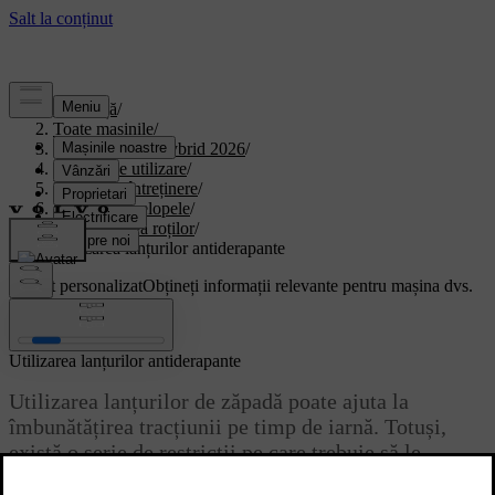
Asistență
/
Toate mașinile
/
XC90 Plug-in Hybrid 2026
/
Manual de utilizare
/
Îngrijire și întreținere
/
Roțile și anvelopele
/
Schimbarea roților
/
Utilizarea lanțurilor antiderapante
Suport personalizat
Obțineți informații relevante pentru mașina dvs.
Conectează-te
Utilizarea lanțurilor antiderapante
Utilizarea lanțurilor de zăpadă poate ajuta la
îmbunătățirea tracțiunii pe timp de iarnă. Totuși,
există o serie de restricții pe care trebuie să le
rețineți.