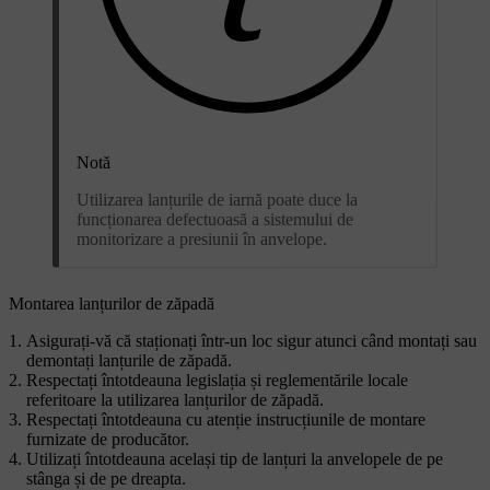
Notă
Utilizarea lanțurile de iarnă poate duce la
funcționarea defectuoasă a sistemului de
monitorizare a presiunii în anvelope.
Montarea lanțurilor de zăpadă
Asigurați-vă că staționați într-un loc sigur atunci când montați sau
demontați lanțurile de zăpadă.
Respectați întotdeauna legislația și reglementările locale
referitoare la utilizarea lanțurilor de zăpadă.
Respectați întotdeauna cu atenție instrucțiunile de montare
furnizate de producător.
Utilizați întotdeauna același tip de lanțuri la anvelopele de pe
stânga și de pe dreapta.