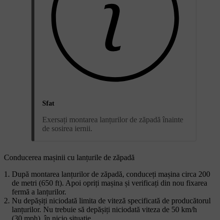
Sfat
Exersați montarea lanțurilor de zăpadă înainte
de sosirea iernii.
Conducerea mașinii cu lanțurile de zăpadă
După montarea lanțurilor de zăpadă, conduceți mașina circa 200
de metri (650 ft). Apoi opriți mașina și verificați din nou fixarea
fermă a lanțurilor.
Nu depășiți niciodată limita de viteză specificată de producătorul
lanțurilor. Nu trebuie să depășiți niciodată viteza de 50 km/h
(30 mph), în nicio situație.