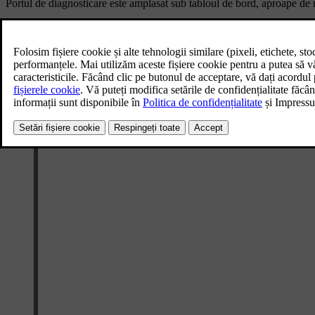
Portul de diagnosticare este amplasat sub tabloul de bord, aproape de
Utilizarea necorespunzătoare a portului de diagnosticare poate afecta 
instrumente de diagnosticare.