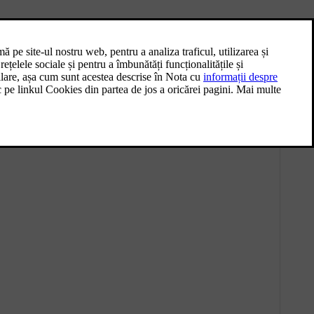
[1]
e echipamente neautorizate
și instalarea de software sau de