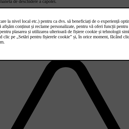
 maneta de deschidere a capotei.
negativ software-ul și sistemele mașinii. Aici sunt incluse conectarea d