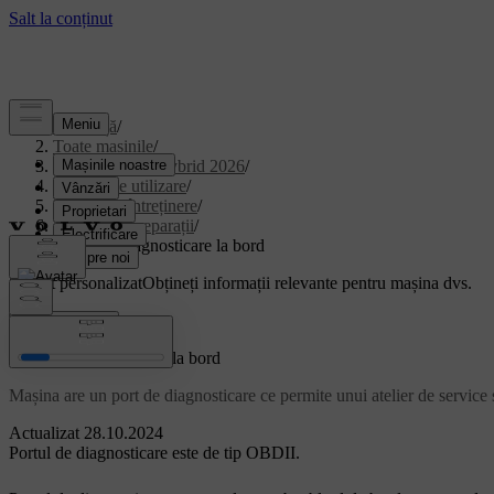
Asistență
/
Toate mașinile
/
XC90 Plug-in Hybrid 2026
/
Manual de utilizare
/
Îngrijire și întreținere
/
Service și reparații
/
Portul de diagnosticare la bord
Suport personalizat
Obțineți informații relevante pentru mașina dvs.
Conectează-te
Portul de diagnosticare la bord
Mașina are un port de diagnosticare ce permite unui atelier de service
Actualizat 28.10.2024
Portul de diagnosticare este de tip OBDII.