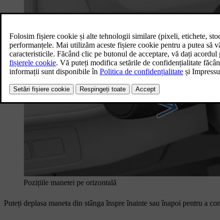
Pozițiile manetei pe orizontală
Puteți deplasa maneta din stânga înspre înainte sau înapoi pentru a comu