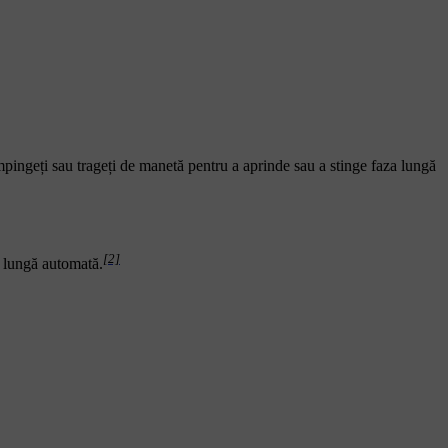
împingeți sau trageți de manetă pentru a aprinde sau a stinge faza lungă
[2]
a lungă automată.