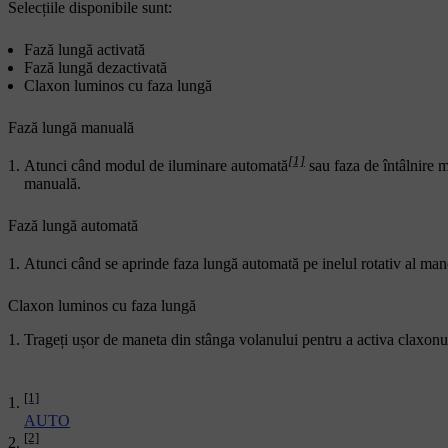
Selecțiile disponibile sunt:
Fază lungă activată
Fază lungă dezactivată
Claxon luminos cu faza lungă
Fază lungă manuală
[1]
Atunci când modul de iluminare automată
sau faza de întâlnire m
manuală.
Fază lungă automată
Atunci când se aprinde faza lungă automată pe inelul rotativ al man
Claxon luminos cu faza lungă
Trageți ușor de maneta din stânga volanului pentru a activa claxon
[1]
AUTO
[2]