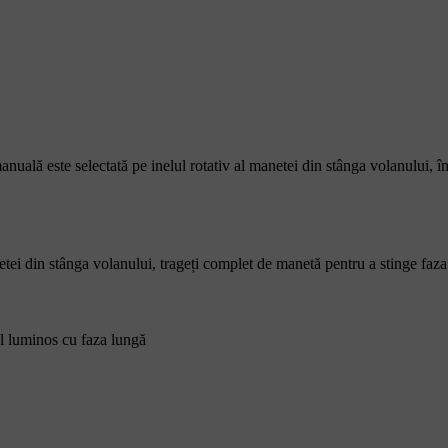
anuală este selectată pe inelul rotativ al manetei din stânga volanului, 
etei din stânga volanului, trageți complet de manetă pentru a stinge faz
ul luminos cu faza lungă