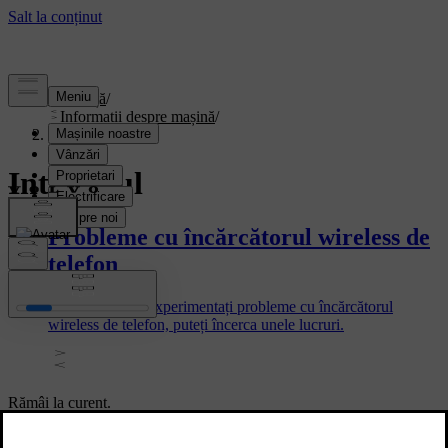
Asistență
/
Informații despre mașină
/
Interiorul
Interiorul
Probleme cu încărcătorul wireless de
telefon
În cazul în care experimentați probleme cu încărcătorul
wireless de telefon, puteți încerca unele lucruri.