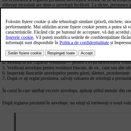
eliberați niciodată aer dintr-o anvelopă încălzită. La răcire, presiunea
dezumflate.
Anvelopele se încălzesc foarte rapid și trebuie considerate ca fiind în
pentru a se răci, înainte de a atinge din nou temperatura exterioară.
Scoateți capacul ventilului și apoi apăsați ferm manometrul pe venti
Verificați indicatorul pentru a observa presiunea actuală în anvelope
Dacă presiunea este scăzută, umflați anvelopa la presiunea corectă.
portierei șoferului.
[1]
Montați la loc capacul ventilului
pentru a evita deteriorarea ventil
Verificați anvelopa pentru reziduuri blocate, de ex., cuie sau alte ob
Inspectați flancurile anvelopelor pentru găuri, tăieturi, protuberanțe 
După ce ați reglat presiunea, salvați valoarea de referință a presiunii
În cazul în care umflați excesiv anvelopa, apăsați știftul metalic din ce
După reglarea presiunii în anvelope. nu uitați să memorați o nouă valoa