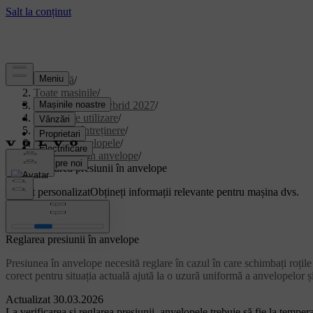
Asistență
/
Toate mașinile
/
XC90 Plug-in Hybrid 2027
/
Manual de utilizare
/
Îngrijire și întreținere
/
Roțile și anvelopele
/
Presiunea în anvelope
/
Reglarea presiunii în anvelope
Suport personalizat
Obțineți informații relevante pentru mașina dvs.
Conectează-te
Reglarea presiunii în anvelope
Presiunea în anvelope necesită reglare în cazul în care schimbați roțile
corect pentru situația actuală ajută la o uzură uniformă a anvelopelor ș
Actualizat 30.03.2026
La verificarea și reglarea presiunii, anvelopele trebuie să fie la temp