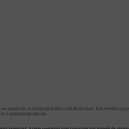
 sau planificați să conduceți având o altă încărcătură. Este normal ca pr
i la o performanță ridicată.
eratura exterioară. Aceste operațiuni sunt cunoscute sub numele de anvel