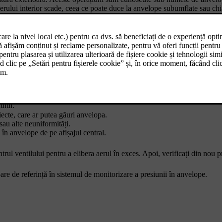
 aerului interior scade, ceea ce poate duce la anvelope subumflate sau ch
călzite dacă sunt conduse peste 1,5 km (1 milă). Deseori, acestea necesit
l.
.
 Presiunea recomandată pentru anvelopele montate în fabrică este afișată
ului.
iecte, care ar putea găuri anvelopa.
sau alte neuniformități.
 în anvelope de pe afișajul central.
ntrul ventilului pentru a elibera aerul în exces. Apoi, verificați din nou 
re de referință în sistemul de monitorizare a presiunii în anvelope.