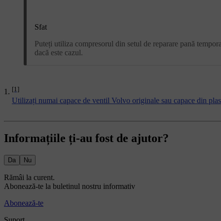
Sfat
Puteți utiliza compresorul din setul de reparare pană tempora
dacă este cazul.
[1]
Utilizați numai capace de ventil Volvo originale sau capace din plast
Informațiile ți-au fost de ajutor?
Da
Nu