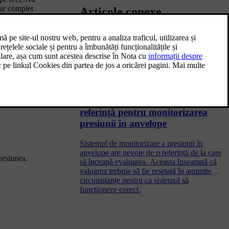
iar complet
Articole conexe
ă până la 3 ore
Presiunea în anvelope omologată
Găsiți presiunile în anvelopă omologate
pentru mașina dvs. în tabelul de mai jos.
 pe stâlpul
Salvarea unei noi valori de
referință pentru monitorizarea
presiunii în anvelope
Sistemul de monitorizare a presiunii în
anvelope are nevoie de o referință de la care
presiunea.
să înceapă evaluarea. Aceasta înseamnă că
valoarea trebuie să fie resetată în anumite
circumstanțe pentru ca sistemul să
funcționeze corect.