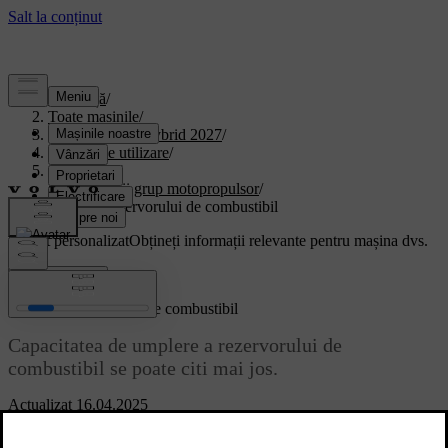
Asistență
/
Toate mașinile
/
XC90 Plug-in Hybrid 2027
/
Manual de utilizare
/
Specificații
/
Specificații grup motopropulsor
/
Volumul rezervorului de combustibil
Suport personalizat
Obțineți informații relevante pentru mașina dvs.
Conectează-te
Volumul rezervorului de combustibil
Capacitatea de umplere a rezervorului de
combustibil se poate citi mai jos.
Actualizat 16.04.2025
Volum
Aprox. 71 de litri (18,8 galoane S.U.A.) (15,6 galoane UK)