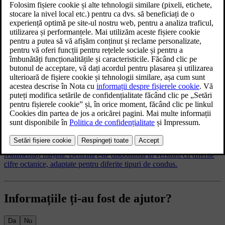
Articole conexe
Alimentarea mașinii cu combustibil
Este important să utilizați combustibilul corect pentru mașină și să
evitați vărsarea acestuia pe jos.
Informații despre combustibil/benzină
Este important să utilizați combustibilul corect atunci când
realimentați mașina. Benzina este disponibilă în versiuni cu diferite
cifre octanice, adaptate pentru diferite tipuri de condus.
Informațiile ți-au fost de ajutor?
Da
Nu