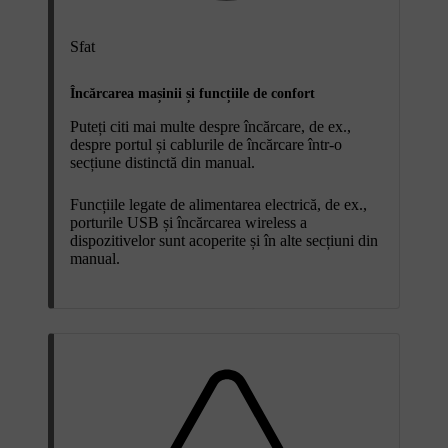
Sfat
Încărcarea mașinii și funcțiile de confort
Puteți citi mai multe despre încărcare, de ex.,
despre portul și cablurile de încărcare într-o
secțiune distinctă din manual.
Funcțiile legate de alimentarea electrică, de ex.,
porturile USB și încărcarea wireless a
dispozitivelor sunt acoperite și în alte secțiuni din
manual.