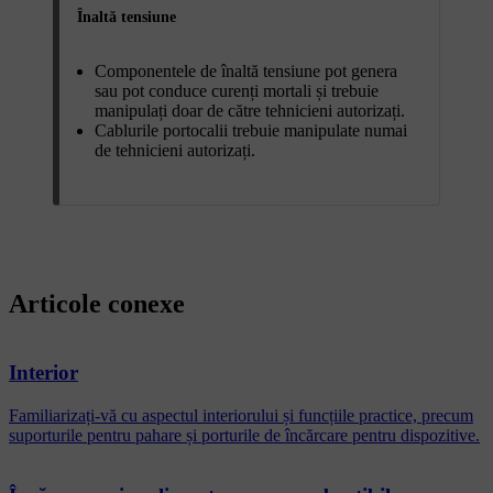
Înaltă tensiune
Componentele de înaltă tensiune pot genera
sau pot conduce curenți mortali și trebuie
manipulați doar de către tehnicieni autorizați.
Cablurile portocalii trebuie manipulate numai
de tehnicieni autorizați.
Articole conexe
Interior
Familiarizați-vă cu aspectul interiorului și funcțiile practice, precum
suporturile pentru pahare și porturile de încărcare pentru dispozitive.