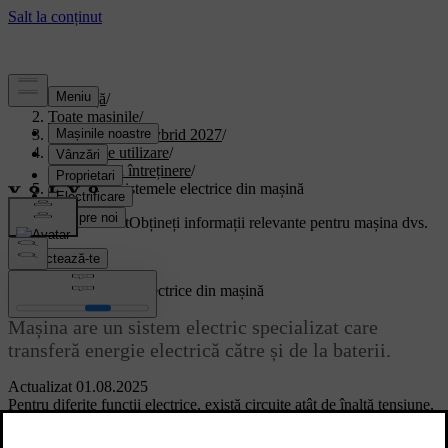
Asistență
/
Toate mașinile
/
XC90 Plug-in Hybrid 2027
/
Manual de utilizare
/
Îngrijire și întreținere
/
Bateriile și sistemele electrice din mașină
Suport personalizat
Obțineți informații relevante pentru mașina dvs.
Conectează-te
Bateriile și sistemele electrice din mașină
Mașina are un sistem electric specializat care
transferă energie electrică către și de la baterii.
Actualizat 01.08.2025
Pentru diferite funcții electrice, există circuite atât de înaltă tensiune,
cât și de joasă tensiune.