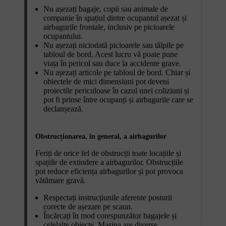
Nu așezați bagaje, copii sau animale de
companie în spațiul dintre ocupantul așezat și
airbagurile frontale, inclusiv pe picioarele
ocupantului.
Nu așezați niciodată picioarele sau tălpile pe
tabloul de bord. Acest lucru vă poate pune
viața în pericol sau duce la accidente grave.
Nu așezați articole pe tabloul de bord. Chiar și
obiectele de mici dimensiuni pot deveni
proiectile periculoase în cazul unei coliziuni și
pot fi prinse între ocupanți și airbagurile care se
declanșează.
Obstrucționarea, în general, a airbagurilor
Feriți de orice fel de obstrucții toate locațiile și
spațiile de extindere a airbagurilor. Obstrucțiile
pot reduce eficiența airbagurilor și pot provoca
vătămare gravă.
Respectați instrucțiunile aferente posturii
corecte de așezare pe scaun.
Încărcați în mod corespunzător bagajele și
celelalte obiecte. Mașina are diverse