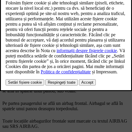
Actualizat 02.02.2026
Airbagurile frontale pot proteja șoferul și pasagerul împotriva
accidentelor grave, dacă aceștia sunt corect așezați la momentul
coliziunii. Airbagurile de pe fiecare parte se declanșează
independent unul de celălalt.
Pe partea șoferului se află două airbaguri frontale. Airbagul superior
se află în interiorul volanului, iar airbagul de protecție a genunchilor
se află în spatele unui panou, sub volan.
Pe partea pasagerului se află un airbag frontal. Airbagul se află în
spatele unui panou deasupra torpedoului.
Toate locațiile airbagurilor frontale sunt marcate cu textul
AIRBAG
sau
SRS AIRBAG
.