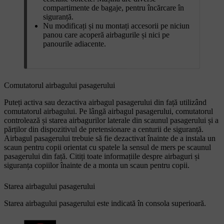
compartimente de bagaje, pentru încărcare în
siguranță.
Nu modificați și nu montați accesorii pe niciun
panou care acoperă airbagurile și nici pe
panourile adiacente.
Comutatorul airbagului pasagerului
Puteți activa sau dezactiva airbagul pasagerului din față utilizând
comutatorul airbagului. Pe lângă airbagul pasagerului, comutatorul
controlează și starea airbagurilor laterale din scaunul pasagerului și a
părților din dispozitivul de pretensionare a centurii de siguranță.
Airbagul pasagerului trebuie să fie dezactivat înainte de a instala un
scaun pentru copii orientat cu spatele la sensul de mers pe scaunul
pasagerului din față. Citiți toate informațiile despre airbaguri și
siguranța copiilor înainte de a monta un scaun pentru copii.
Starea airbagului pasagerului
Starea airbagului pasagerului este indicată în consola superioară.