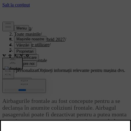
Asistență
/
Toate mașinile
/
XC90 Plug-in Hybrid 2027
/
Manual de utilizare
/
Siguranța
/
Airbaguri
/
Airbaguri frontale
Suport personalizat
Obțineți informații relevante pentru mașina dvs.
Conectează-te
Airbaguri frontale
Airbagurile frontale au fost concepute pentru a se
declanșa în anumite coliziuni frontale. Airbagul
pasagerului poate fi dezactivat pentru a putea monta
anumite scaune pentru copii așezați cu spatele la
sensul de mers.