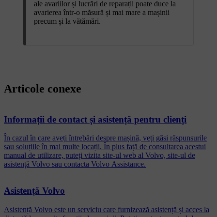
ale avariilor și lucrări de reparații poate duce la
avarierea într-o măsură și mai mare a mașinii
precum și la vătămări.
Articole conexe
Informații de contact și asistență pentru clienți
În cazul în care aveți întrebări despre mașină, veți găsi răspunsurile
sau soluțiile în mai multe locații. În plus față de consultarea acestui
manual de utilizare, puteți vizita site-ul web al Volvo, site-ul de
asistență Volvo sau contacta Volvo Assistance.
Asistență Volvo
Asistență Volvo este un serviciu care furnizează asistență și acces la