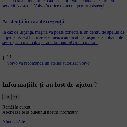
distanță la anumite funcții ale mașinii. Puteți contacta centrul de
servicii Asistență Volvo în orice moment, pentru asistență.
Asistență în caz de urgență
În caz de urgență, mașina vă poate conecta la un centru de apeluri de
urgență. Acest lucru se efectuează automat, ca răspuns la coliziunile
severe, sau manual, apăsând butonul SOS din plafon.
[1]
Volvo vă recomandă un atelier autorizat Volvo
Informațiile ți-au fost de ajutor?
Da
Nu