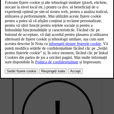
siguranță, asupra mașinii trebuie efectuate evaluări ale avariilor și
[1]
lucrări de reparații
. Dacă, indiferent de motiv, s-a activat modul
de siguranță, contactați un atelier autorizat Volvo.
Dacă sunt încă funcționale, afișajele indică în mod clar intrarea
mașinii în modul de siguranță.
La activarea modului de siguranță, nu veți putea conduce mașina.
Cu toate acestea, dacă trebuie să vă mutați mașina din cauza
pericolului imediat, puteți încerca să ieșiți din modul de siguranță
prin repornirea mașinii. Conducerea mașinii după ce modul de
siguranță a fost dezactivat trebuie efectuată cu atenție și numai pe
distanțe scurte, de ex., pe marginea drumului.