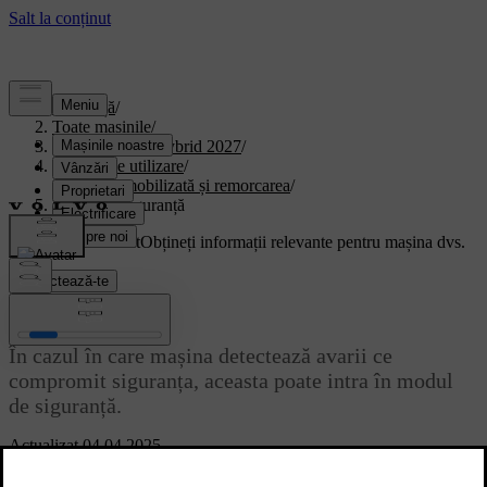
Asistență
/
Toate mașinile
/
XC90 Plug-in Hybrid 2027
/
Manual de utilizare
/
Mașina imobilizată și remorcarea
/
Modul de siguranță
Suport personalizat
Obțineți informații relevante pentru mașina dvs.
Conectează-te
Modul de siguranță
În cazul în care mașina detectează avarii ce
compromit siguranța, aceasta poate intra în modul
de siguranță.
Actualizat 04.04.2025
Modul de siguranță limitează funcțiile disponibile în cazul în care
mașina are avarii semnificative. Dacă a fost activat modul de