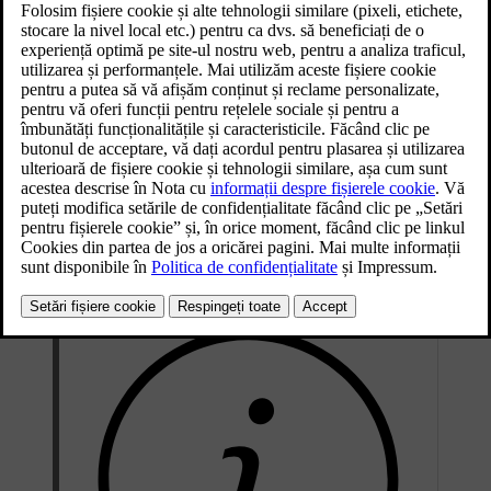
viteză ridicată. Există, de asemenea, pericolul major ca șoferul să nu
controleze complet mașina, ceea ce poate duce la impacturi
suplimentare.
[1]
În cazul unei coliziuni severe
, frânarea automată reduce viteza
într-o manieră controlată, oprind mașina. Reducerea vitezei este
importantă, în mod special, dacă pe traiectoria mașinii se află pietoni,
vehicule sau obiecte.
În timpul manevrei, se activează stopurile de frână și luminile de
avarie. După ce mașina se oprește, luminile de avarie rămân activate
și se acționează frâna de parcare.