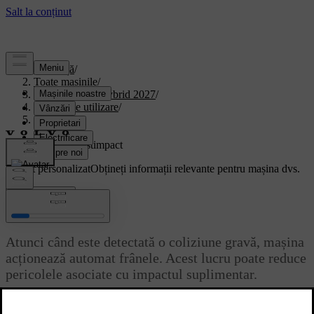
Asistență
/
Toate mașinile
/
XC90 Plug-in Hybrid 2027
/
Manual de utilizare
/
Condus
/
Frâne
/
Frânarea postimpact
Suport personalizat
Obțineți informații relevante pentru mașina dvs.
Conectează-te
Frânarea postimpact
Atunci când este detectată o coliziune gravă, mașina
acționează automat frânele. Acest lucru poate reduce
pericolele asociate cu impactul suplimentar.
Actualizat 28.10.2024
Imediat după o coliziune, este posibil ca mașina să se deplaseze cu