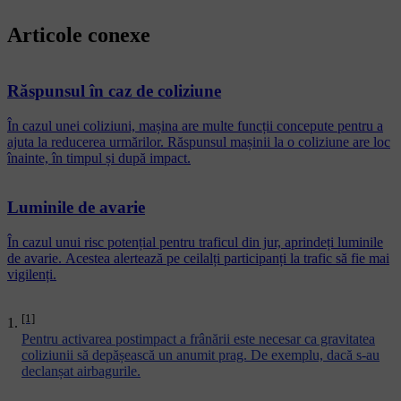
Articole conexe
Răspunsul în caz de coliziune
În cazul unei coliziuni, mașina are multe funcții concepute pentru a
ajuta la reducerea urmărilor. Răspunsul mașinii la o coliziune are loc
înainte, în timpul și după impact.
Luminile de avarie
În cazul unui risc potențial pentru traficul din jur, aprindeți luminile
de avarie. Acestea alertează pe ceilalți participanți la trafic să fie mai
vigilenți.
[1]
Pentru activarea postimpact a frânării este necesar ca gravitatea
coliziunii să depășească un anumit prag. De exemplu, dacă s-au
declanșat airbagurile.