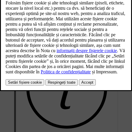
Actualizat 04.04.2025
În majoritatea circumstanțelor, modul automat de climatizare asigură
o ambianță interioară confortabilă. Totuși, puteți face în orice
moment ajustări. De ex., puteți modifica setările de temperatură,
puteți seta ca zone de climatizare diferite să aibă reglajele proprii și
puteți schimba setările aerului condiționat.