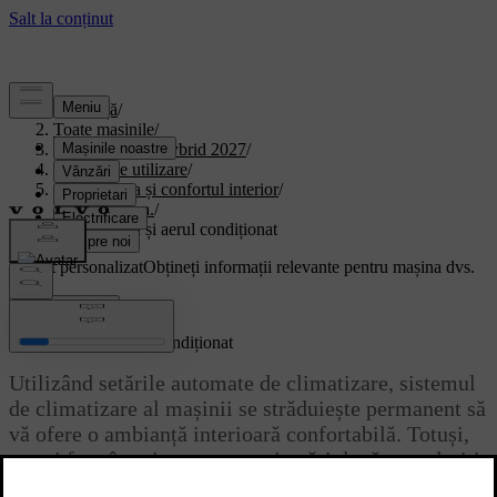
Asistență
/
Toate mașinile
/
XC90 Plug-in Hybrid 2027
/
Manual de utilizare
/
Climatizarea și confortul interior
/
climatizarea.
/
Temperatura și aerul condiționat
Suport personalizat
Obțineți informații relevante pentru mașina dvs.
Conectează-te
Temperatura și aerul condiționat
Utilizând setările automate de climatizare, sistemul
de climatizare al mașinii se străduiește permanent să
vă ofere o ambianță interioară confortabilă. Totuși,
puteți face în orice moment ajustări după cum doriți.