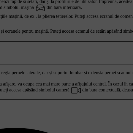
nzi rapide și setări, dar și la profilurile de utilizator. Împreună, acestea
ând simbolul mașină
din bara inferioară.
iile mașinii, de ex., la plierea tetierelor. Puteți accesa ecranul de comen
ite și ecranele pentru mașină. Puteți accesa ecranul de setări apăsând sim
 regla pernele laterale, dar și suportul lombar și extensia pernei scaunulu
a afișare, va ocupa cea mai mare parte a afișajului central. În cazul în c
 puteți accesa apăsând simbolul cameră
din bara contextuală, deasu