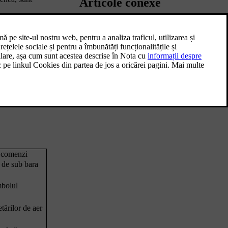
Articole conexe
Ecranul Parcare
oară. Bara
Ecranul de parcare conține informațiile de la
ții. Bara de
cameră și de la senzorii de parcare pentru a
optimiza vigilența privind împrejurimile
mașinii. Acest lucru poate fi util la
u pentru
manevrarea la viteze mici, de ex., la parcare.
trolați
u comenzi
de sub bara
mbolul
tărilor de aer