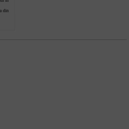
ui în
a din