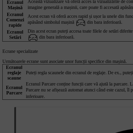
Această vizualizare vă oferă acces la vizualizările de come
Ecranul
imagine generală a mașinii, care poate fi accesată apăs
Mașină
Ecranul
Acest ecran vă oferă acces rapid și ușor la unele din funcț
Comenzi
apăsând simbolul mașină
din bara inferioară.
rapide
Din acest ecran puteți accesa toate filele de setări difer
Ecranul
din bara inferioară.
Setări
Ecrane specializate
Următoarele ecrane sunt asociate unor funcții specifice din mașină.
Ecranul
reglaje
Puteți regla scaunele din ecranul de reglaje. De ex., puteți
scaune
Ecranul Parcare conține funcții care vă ajută la parcare. L
Ecranul
Parcare nu se afișează automat atunci când este cazul, îl
Parcare
inferioare.