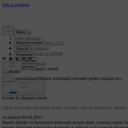
Asistență
/
Toate mașinile
/
XC90 Plug-in Hybrid 2027
/
Manual de utilizare
/
Afișaje, software și telefon
/
Afișaje
/
Afișajul central
/
Ecrane în afișajul central
Suport personalizat
Obțineți informații relevante pentru mașina dvs.
Conectează-te
Ecrane în afișajul central
Aflați mai multe informații despre ecranele care se afișează în afișajul 
Actualizat 04.04.2025
Barele diferite vă furnizează informații despre stare, comenzi rapide în 
ecrane. Ecranele principale vă permit să utilizați și să accesați informaț