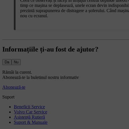
Ceea ce observați și faceți în afișajul central depinde uneor
timp ce mașina se deplasează, unele ecran devin indisponibile
prezintă suprapunerea de distragere a șoferului. Când mașina
nou cu ecranul.
Informațiile ți-au fost de ajutor?
Da
Nu