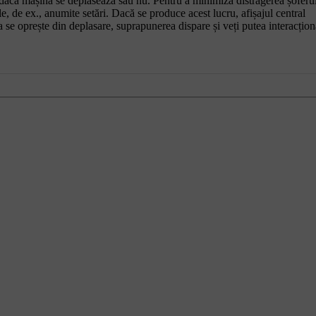
i dacă mașina se deplasează sau nu. Pentru a minimiza distragerea șoferul
, de ex., anumite setări. Dacă se produce acest lucru, afișajul central
 se oprește din deplasare, suprapunerea dispare și veți putea interacțion