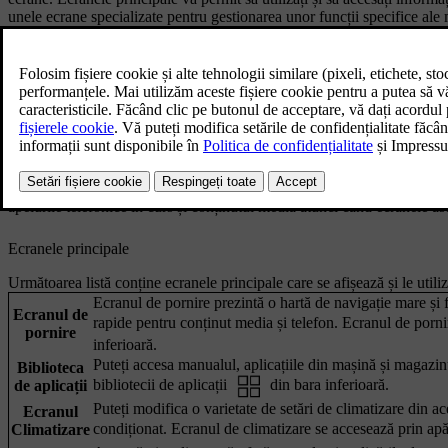
unele ecrane specializate pentru gestionarea unor funcții specifice ale 
Barele din afișajul central
Bara de stare din partea de sus a afișajului central afișează simboluri p
inferioară reprezintă principalul mod de navigare prin ecranele din afișa
stare și bara inferioară sunt vizibile, indiferent de ecranul pe care îl urm
În unele ecrane, bara contextuală se va afișa deasupra barei inferioare
aplicațiile care se afișează numai atunci când le utilizați. Uneori, ace
apelurile telefonice în curs și conținutul media atunci când ecranele as
Ecranele principale
Următoarea listă conține ecranele principale care se afișează și le utiliza
Ecranul de pornire prezintă o hartă de navigație mare și 
Ecranul de
rapide pentru conținut media și telefon. Ecranul de porn
pornire
inferioară.
Puteți accesa manualul, aplicațiile din mașină și magazinu
Biblioteca
bibliotecii de aplicații
din bara inferioară.
de aplicații
Puteți modifica o varietate de setări de climatizare din ac
Ecranul
condiționat. Ecranul de climatizare se accesează prin ap
Climatizare