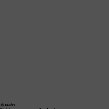
ați printre
menea, sunt