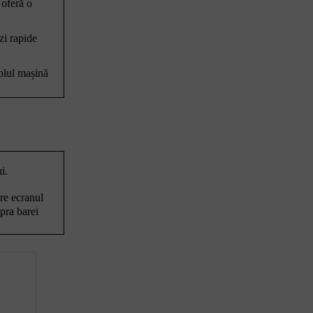
 oferă o
zi rapide
bolul mașină
i.
are ecranul
pra barei