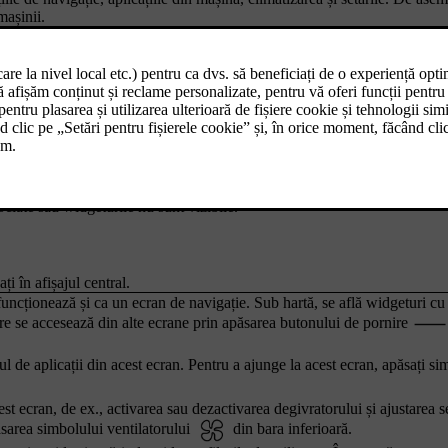
mașinii.
rivind starea și aplicațiile mașinii, împreună cu ora și temperatura exteri
jul central. Prin apăsarea simbolurilor, puteți accesa alte ecrane și func
ăriți.
. Această bară conține comenzi rapide pentru funcțiile utilizate recent sa
ste comenzi rapide sunt înlocuite cu comenzi rapide, care vă permit să con
ociate sau widgeturile nu sunt vizibile.
ți în afișajul central.
funcționează și ca un ecran de navigație. Sub hartă, se află widgeturi c
ire se accesează din alte ecrane prin apăsarea butonului de pornire
l de aplicații din acest ecran. Pentru a ajunge la acest ecran, apăsați si
est ecran, de ex., activarea sau dezactivarea degivratorului și ajustarea se
ăsarea simbolului ventilatorului
din bara inferioară.