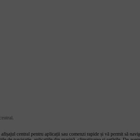
central.
afișajul central pentru aplicații sau comenzi rapide și vă permit să navig
iile de navigație, aplicațiile din mașină, climatizarea și setările. De ase