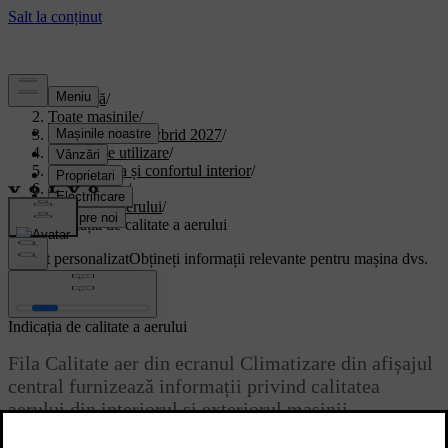
Asistență
/
Toate mașinile
/
XC90 Plug-in Hybrid 2027
/
Manual de utilizare
/
Climatizarea și confortul interior
/
climatizarea.
/
Calitatea aerului
/
Indicația de calitate a aerului
Suport personalizat
Obțineți informații relevante pentru mașina dvs.
Conectează-te
Indicația de calitate a aerului
Fila Calitate aer din ecranul Climatizare din afișajul
central furnizează informații privind calitatea
aerului din interiorul și exteriorul mașinii.
Actualizat 04.04.2025