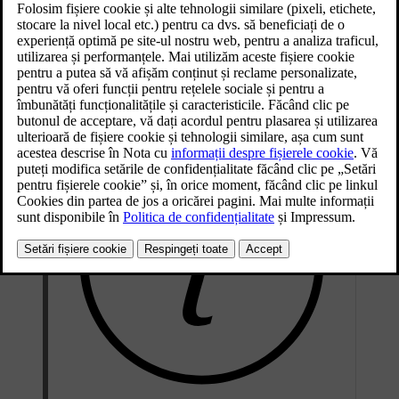
Informațiile din fila Calitate aer prezintă calitatea aerului interior și
exterior. Un senzor măsoară conținutul de particule de sub 2,5 µm
din habitaclu. Informațiile despre conținutul de contaminanți din
exteriorul mașinii sunt furnizate de un serviciu extern și se bazează
pe date modelate.