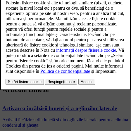
Acoperișul panoramic
Plafonul panoramic este divizat în două secțiuni de sticlă. Puteți
deschide vertical sau orizontal partea frontală utilizând comanda din
consola superioară; secțiunea spate este un panou de sticlă fixat în
plafon.
Articole conexe
Activarea încălzirii lunetei și a oglinzilor laterale
Activați încălzirea din lunetă și din oglinzile laterale pentru a elimina
condensul și gheața.