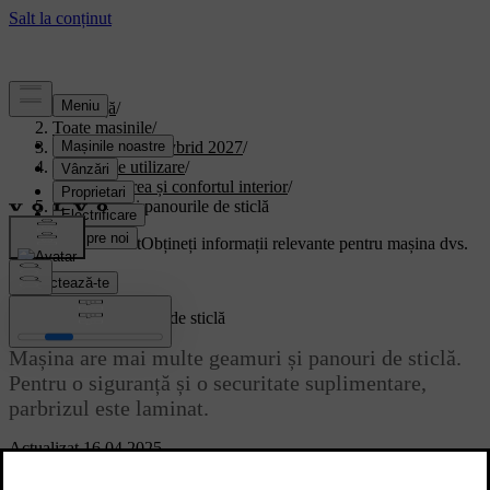
Asistență
/
Toate mașinile
/
XC90 Plug-in Hybrid 2027
/
Manual de utilizare
/
Climatizarea și confortul interior
/
Geamurile și panourile de sticlă
Suport personalizat
Obțineți informații relevante pentru mașina dvs.
Conectează-te
Geamurile și panourile de sticlă
Mașina are mai multe geamuri și panouri de sticlă.
Pentru o siguranță și o securitate suplimentare,
parbrizul este laminat.
Actualizat 16.04.2025
Cu excepția parbrizului și a acoperișului panoramic, toate geamurile
laminate sunt etichetate cu un simbol de geam laminat.