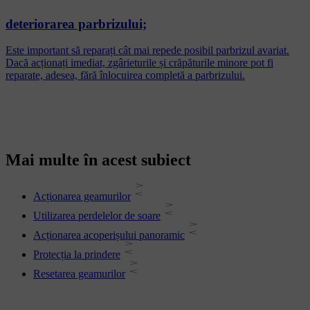
deteriorarea parbrizului;
Este important să reparați cât mai repede posibil parbrizul avariat.
Dacă acționați imediat, zgârieturile și crăpăturile minore pot fi
reparate, adesea, fără înlocuirea completă a parbrizului.
Mai multe în acest subiect
Acționarea geamurilor
Utilizarea perdelelor de soare
Acționarea acoperișului panoramic
Protecția la prindere
Resetarea geamurilor