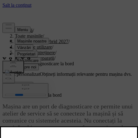
Asistență
/
Toate mașinile
/
XC90 Plug-in Hybrid 2027
/
Manual de utilizare
/
Îngrijire și întreținere
/
Service și reparații
/
Portul de diagnosticare la bord
Suport personalizat
Obțineți informații relevante pentru mașina dvs.
Conectează-te
Portul de diagnosticare la bord
Mașina are un port de diagnosticare ce permite unui
atelier de service să se conecteze la mașină și să
comunice cu sistemele acesteia. Nu conectați la
mașină echipamente care nu au fost autorizate de
către Volvo.