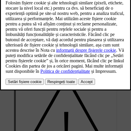
Actualizat 28.10.2024
Portul de diagnosticare este de tip OBDII.
Portul de diagnosticare este amplasat sub tabloul de bord, aproape
de maneta de deschidere a capotei.
Utilizarea necorespunzătoare a portului de diagnosticare poate afecta
negativ software-ul și sistemele mașinii. Aici sunt incluse conectarea
[1]
de echipamente neautorizate
și instalarea de software sau de
instrumente de diagnosticare.