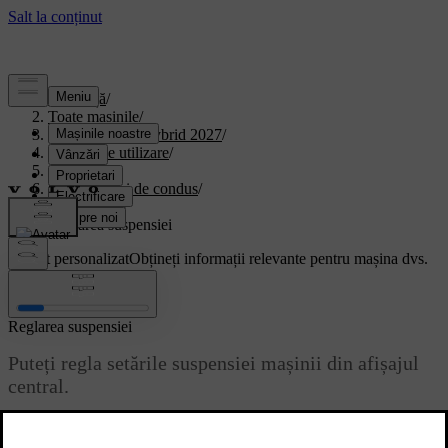
Asistență
/
Toate mașinile
/
XC90 Plug-in Hybrid 2027
/
Manual de utilizare
/
Condus
/
Caracteristici de condus
/
Suspensia
/
Reglarea suspensiei
Suport personalizat
Obțineți informații relevante pentru mașina dvs.
Conectează-te
Reglarea suspensiei
Puteți regla setările suspensiei mașinii din afișajul
central.
Actualizat 01.08.2025
Mașina are mai multe setări pentru suspensie pe care le puteți activa