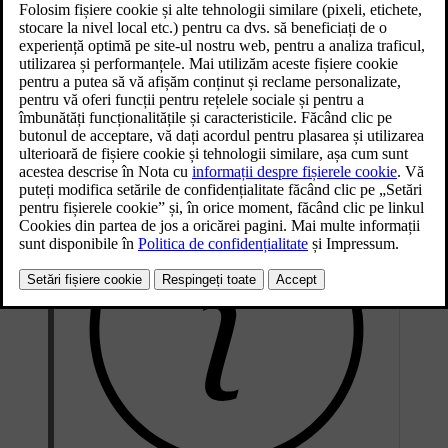
sau dezactiva din setări. Unele privesc manevrabilitatea și percepția
condusului, altele privesc confortul și accesabilitatea.
Setările reglabile ale suspensie includ:
Înălțimea suspensiei pentru intrare și ieșire facile.
Suspensia pneumatică și aducerea automată la nivel.