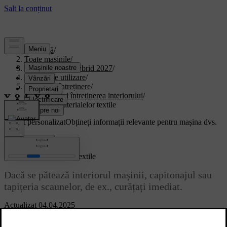
Asistență
/
Toate mașinile
/
XC90 Plug-in Hybrid 2027
/
Manual de utilizare
/
Îngrijire și întreținere
/
Curățarea și întreținerea interiorului
/
Curățarea materialelor textile
Suport personalizat
Obțineți informații relevante pentru mașina dvs.
Conectează-te
Curățarea materialelor textile
Dacă se pătează interiorul mașinii, capitonajul sau
tapițeria scaunelor, de ex., curățați imediat.
Actualizat 04.04.2025
Aceste recomandări sunt valabile pentru diverse materiale textile
interioare, inclusiv țesăturile personalizate.