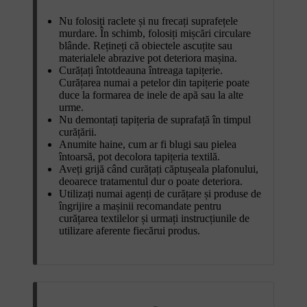
Nu folosiți raclete și nu frecați suprafețele
murdare. În schimb, folosiți mișcări circulare
blânde. Rețineți că obiectele ascuțite sau
materialele abrazive pot deteriora mașina.
Curățați întotdeauna întreaga tapițerie.
Curățarea numai a petelor din tapițerie poate
duce la formarea de inele de apă sau la alte
urme.
Nu demontați tapițeria de suprafață în timpul
curățării.
Anumite haine, cum ar fi blugi sau pielea
întoarsă, pot decolora tapițeria textilă.
Aveți grijă când curățați căptușeala plafonului,
deoarece tratamentul dur o poate deteriora.
Utilizați numai agenți de curățare și produse de
îngrijire a mașinii recomandate pentru
curățarea textilelor și urmați instrucțiunile de
utilizare aferente fiecărui produs.