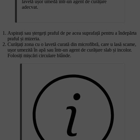
lavetă ușor umedă într-un agent de curățare
adecvat.
Aspirați sau ștergeți praful de pe acea suprafață pentru a îndepărta
praful și mizeria.
Curățați zona cu o lavetă curată din microfibră, care u lasă scame,
ușor umezită în apă sau într-un agent de curățare slab și incolor.
Folosiți mișcări circulare blânde.