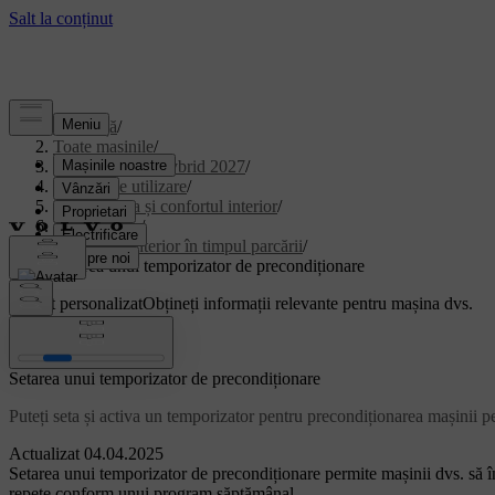
Asistență
/
Toate mașinile
/
XC90 Plug-in Hybrid 2027
/
Manual de utilizare
/
Climatizarea și confortul interior
/
climatizarea.
/
Climatul interior în timpul parcării
/
Setarea unui temporizator de precondiționare
Suport personalizat
Obțineți informații relevante pentru mașina dvs.
Conectează-te
Setarea unui temporizator de precondiționare
Puteți seta și activa un temporizator pentru precondiționarea mașinii pen
Actualizat 04.04.2025
Setarea unui temporizator de precondiționare permite mașinii dvs. să în
repete conform unui program săptămânal.