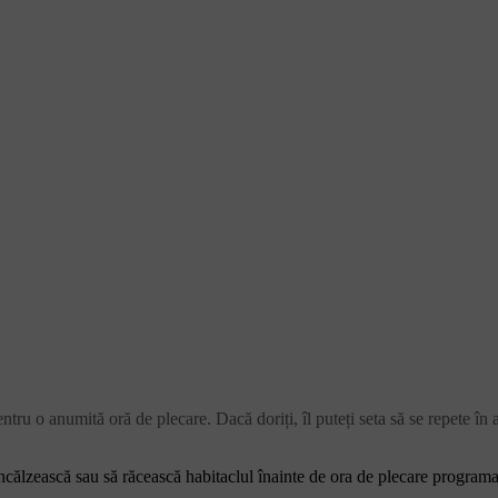
tru o anumită oră de plecare. Dacă doriți, îl puteți seta să se repete în 
călzească sau să răcească habitaclul înainte de ora de plecare programat