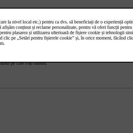
porizatoare
.
i selectați una sau mai multe zile ale săptămânii.
ul pe care l-ați stabilit.