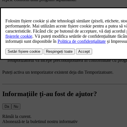
Apăsați simbolul ventilator
din bara inferioară și accesați
Tem
Accesați
Temporizatoare climatizare
→
Adăugare temporizator
.
Selectați o oră de plecare.
S-a setat temporizatorul.
Setarea repetării temporizatorului
Activați
Repetare săptămânală
pentru a seta un program săptămânal ș
Apăsați
Salvare
.
Temporizatorul va începe precondiționarea în conformitate cu program
Puteți activa un temporizator existent deja din
Temporizatoare
.
Informațiile ți-au fost de ajutor?
Da
Nu