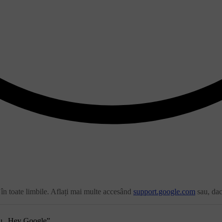
în toate limbile. Aflați mai multe accesând
support.google.com
sau, dacă
u „
Hey Google
”.