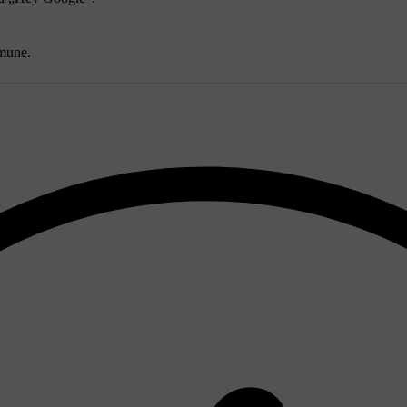
omune.