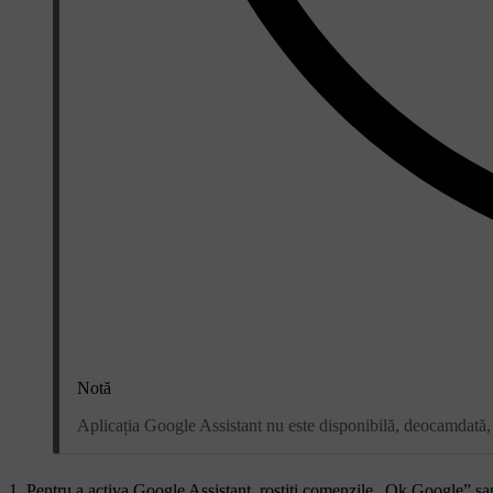
Notă
Aplicația Google Assistant nu este disponibilă, deocamdată, 
Pentru a activa Google Assistant, rostiți comenzile „
Ok Google
” sa