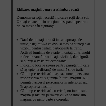
Ridicarea mașinii pentru a schimba o roată
Demontarea roții necesită ridicarea roții de la sol.
Urmați cu atenție instrucțiunile separate pentru a
ridica mașina în siguranță.
Dacă demontați o roată în sau aproape de
trafic, asigurați-vă că dvs. și mașina sunteți clar
vizibili pentru ceilalți participanți la trafic.
Activați luminile de avarie, montați un triunghi
reflectorizant într-o locație vizibilă, dar sigură,
și purtați o vestă reflectorizantă.
Indicați o locație sigură pentru pasageri în care
să aștepte, la distanță de mașină și de trafic.
Cât timp este ridicată mașina, sunteți persoana
responsabilă cu siguranța în jurul mașinii. Nu
permiteți accesul persoanelor în interiorul sau
în apropierea mașinii.
Cât timp este ridicată cu cricul, nu intrați sub
mașină și nici nu permiteți cuiva să intre sub
mașină, cu nicio parte a corpului.