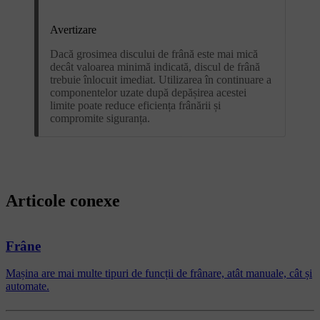
Avertizare
Dacă grosimea discului de frână este mai mică
decât valoarea minimă indicată, discul de frână
trebuie înlocuit imediat. Utilizarea în continuare a
componentelor uzate după depășirea acestei
limite poate reduce eficiența frânării și
compromite siguranța.
Articole conexe
Frâne
Mașina are mai multe tipuri de funcții de frânare, atât manuale, cât și
automate.