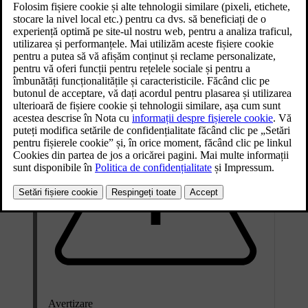
direct pe disc. Măsurarea periodică a grosimii discurilor de frână cu
ajutorul unui șubler sau al unui instrument echivalent vă poate ajuta
să stabiliți dacă acestea trebuie înlocuite.
Avertizare