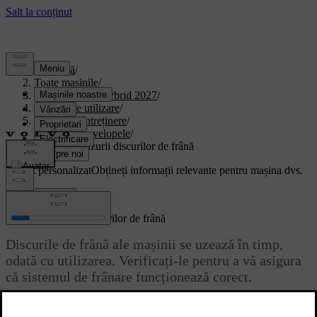
Asistență
/
Toate mașinile
/
XC90 Plug-in Hybrid 2027
/
Manual de utilizare
/
Îngrijire și întreținere
/
Roțile și anvelopele
/
Verificarea uzurii discurilor de frână
Suport personalizat
Obțineți informații relevante pentru mașina dvs.
Conectează-te
Verificarea uzurii discurilor de frână
Discurile de frână ale mașinii se uzează în timp,
odată cu utilizarea. Verificați-le pentru a vă asigura
că sistemul de frânare funcționează corect.
Actualizat 16.04.2026
Fiecare disc de frână are o grosime minimă gravată sau imprimată