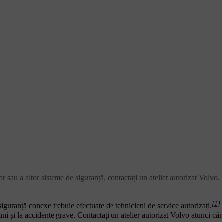
or sau a altor sisteme de siguranță, contactați un atelier autorizat Volvo.
[1]
 siguranță conexe trebuie efectuate de tehnicieni de service autorizați.
uni și la accidente grave. Contactați un atelier autorizat Volvo atunci câ