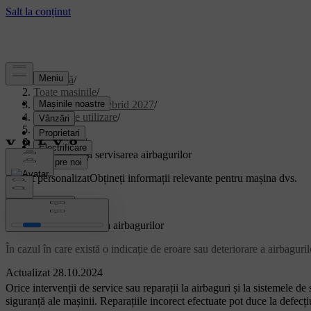
Asistență
/
Toate mașinile
/
XC90 Plug-in Hybrid 2027
/
Manual de utilizare
/
Siguranța
/
Airbaguri
/
Întreținerea și servisarea airbagurilor
Suport personalizat
Obțineți informații relevante pentru mașina dvs.
Conectează-te
Întreținerea și servisarea airbagurilor
În cazul în care există o indicație de eroare sau deteriorare a airbaguril
Actualizat 28.10.2024
Orice intervenții de service sau reparații la airbaguri și la sistemele de
siguranță ale mașinii. Reparațiile incorect efectuate pot duce la defecți